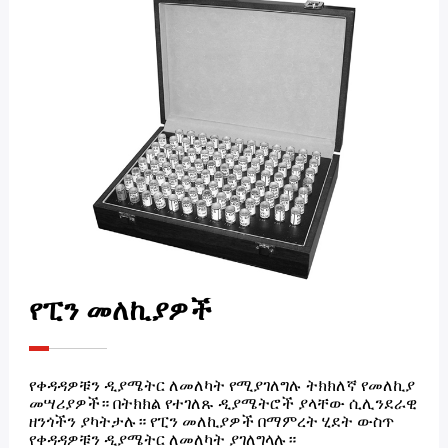
የፒን መለኪያዎች
የቀዳዳዎቹን ዲያሜትር ለመለካት የሚያገለግሉ ትክክለኛ የመለኪያ
መሣሪያዎች። በትክክል የተገለጹ ዲያሜትሮች ያላቸው ሲሊንደራዊ
ዘንጎችን ያካትታሉ። የፒን መለኪያዎች በማምረት ሂደት ውስጥ
የቀዳዳዎቹን ዲያሜትር ለመለካት ያገለግላሉ።