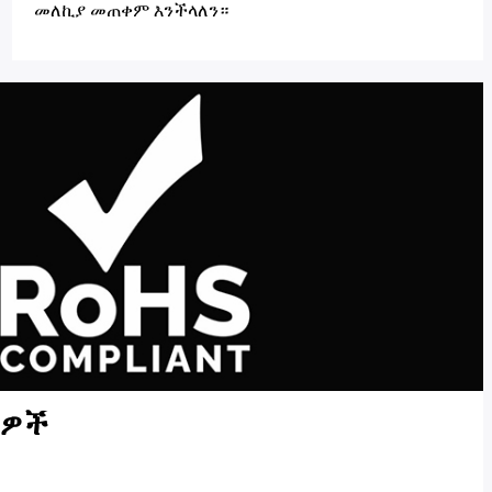
መለኪያ መጠቀም እንችላለን።
ጫዎች