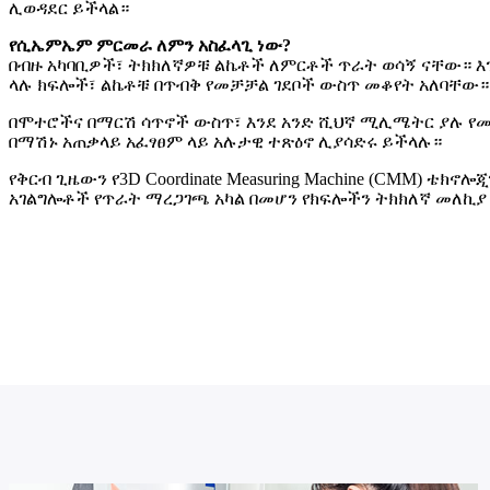
ሊወዳደር ይችላል።
የሲኤምኤም ምርመራ ለምን አስፈላጊ ነው?
በብዙ አካባቢዎች፣ ትክክለኛዎቹ ልኬቶች ለምርቶች ጥራት ወሳኝ ናቸው። እ
ላሉ ክፍሎች፣ ልኬቶቹ በጥብቅ የመቻቻል ገደቦች ውስጥ መቆየት አለባቸው።
በሞተሮችና በማርሽ ሳጥኖች ውስጥ፣ እንደ አንድ ሺህኛ ሚሊሜትር ያሉ የመለ
በማሽኑ አጠቃላይ አፈፃፀም ላይ አሉታዊ ተጽዕኖ ሊያሳድሩ ይችላሉ።
የቅርብ ጊዜውን የ3D Coordinate Measuring Machine (CMM) ቴክ
አገልግሎቶች የጥራት ማረጋገጫ አካል በመሆን የክፍሎችን ትክክለኛ መለኪያ