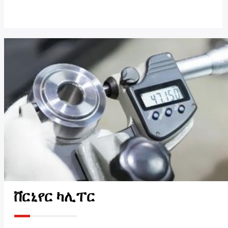
ቨርኒየር ካሊፐር