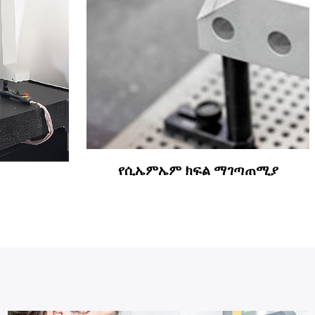
የሲኤምኤም ክፍል ማገጣጠሚያ