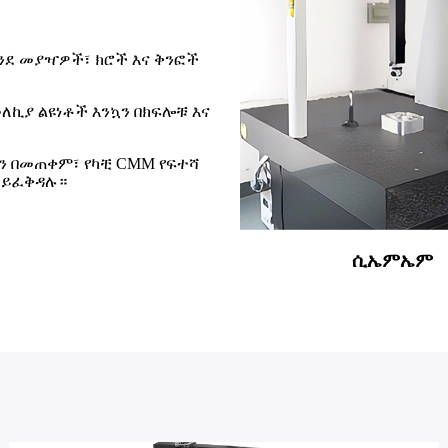
ንደ መያዣዎች፣ ክሮች እና ቅንፎች
ኪያ ልዩነቶች እንኳን በክፍሎቹ እና
ኖሎጂን በመጠቀም፣ የካቺ CMM የፍተሻ
 ይፈቅዳሉ።
ሲኤምኤም