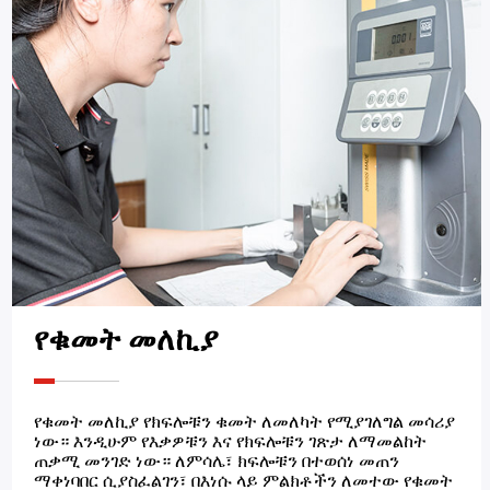
የቁመት መለኪያ
የቁመት መለኪያ የክፍሎቹን ቁመት ለመለካት የሚያገለግል መሳሪያ
ነው። እንዲሁም የእቃዎቹን እና የክፍሎቹን ገጽታ ለማመልከት
ጠቃሚ መንገድ ነው። ለምሳሌ፣ ክፍሎቹን በተወሰነ መጠን
ማቀነባበር ሲያስፈልገን፣ በእነሱ ላይ ምልክቶችን ለመተው የቁመት