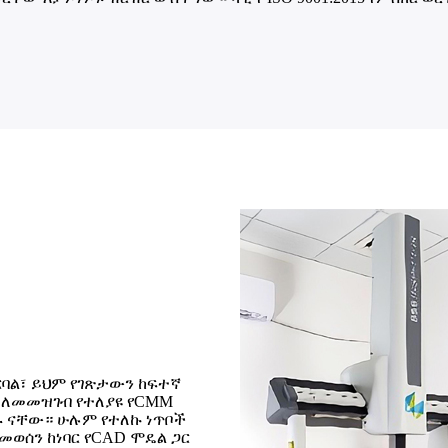
ርባል፣ ይህም የገጽታውን ከፍተኛ
 ለመመዝገብ የተለያዩ የCMM
ዱ ናቸው። ሁሉም የተለኩ ነጥቦች
መወሰን ከነባር የCAD ሞዴል ጋር