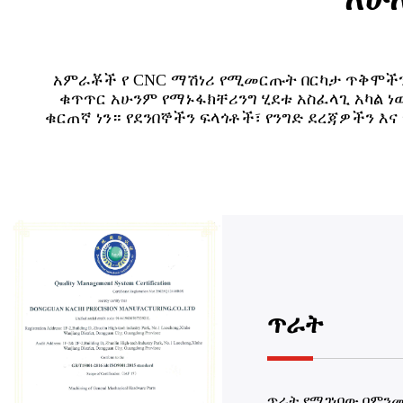
አምራቾች የ CNC ማሽነሪ የሚመርጡት በርካታ ጥቅሞችን 
ቁጥጥር አሁንም የማኑፋክቸሪንግ ሂደቱ አስፈላጊ አካል ነው
ቁርጠኛ ነን። የደንበኞችን ፍላጎቶች፣ የንግድ ደረጃዎችን እ
ጥራት
ጥራት የሚገነባው በምንመረ