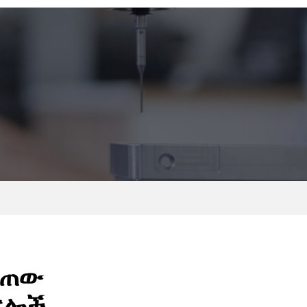
ሰጠው
ፍሎች