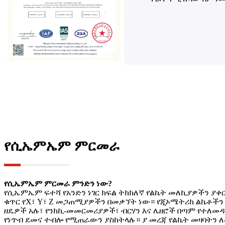
የሲኤምኤም ምርመራ
የሲኤምኤም ምርመራ ምንድን ነው?
የሲኤምኤም ፍተሻ የአንድን ነገር ክፍል ትክክለኛ የልኬት መለኪያዎችን ያቀ
ቁጥር የX፣ Y፣ Z መጋጠሚያዎችን በመቃኘት ነው። የጂኦሜትሪክ ልኬቶችን
ዘዴዎች አሉ፣ የንክኪ-መመርመሪያዎች፣ ብርሃን እና ሌዘሮች በጣም የተለመ
የነጥብ ደመና ተብሎ የሚጠራውን ያስከትላሉ። ያ መረጃ የልኬት መዛባትን ለ