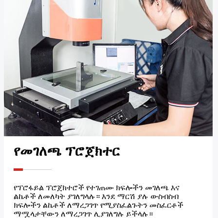
የመገለጫ ፕሮጀክተር
የፕሮፋይል ፕሮጀክተሮች የተገጠሙ ክፍሎችን መገለጫ እና
ልኬቶች ለመለካት ያገለግላሉ። እንደ ማርሽ ያሉ ውስብስብ
ክፍሎችን ልኬቶች ለማረጋገጥ የሚያስፈልጉትን መስፈርቶች
ማሟላታቸውን ለማረጋገጥ ሊያገለግሉ ይችላሉ።