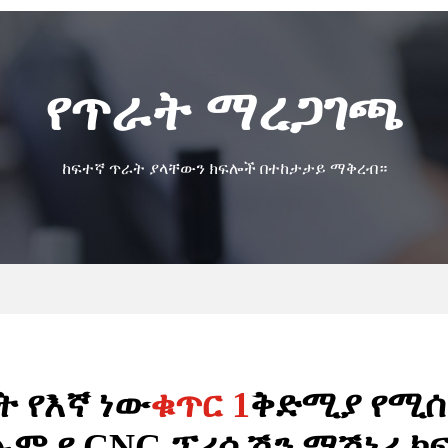
የጥራት ማረጋገጫ
ከፍተኛ ጥራት ያላቸውን ክፍሎች በተከታታይ ማቅረብ።
ት የእኛ ነው
ቁጥር 1
ቅድሚያ የሚ
ሉም የ CNC ፕሪሲሽን ማሽነሪ ክ