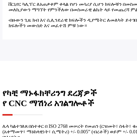
ቨርኒየር ካሊፐር ለአጠቃቀም ቀላል የሆነ መሳሪያ ሲሆን ክፍሎቹን በመስ
መለኪያውን ማግኘት የምንችለው በመስመራዊ ልኬት ላይ የመጨረሻ ም
ብዙውን ጊዜ ክብ እና ሲሊንደራዊ ክፍሎችን ዲያሜትር ለመለካት ይተገበ
ክፍሎችን መውሰድ እና መፈተሽ ምቹ ነው።
የካቺ ማኑፋክቸሪንግ ደረጃዎች
የ CNC ማሽነሪ አገልግሎቶች
ሌላ ካልተገለጸ በስተቀር በ ISO 2768 መሠረት የመጠን (ርዝመት፣ ስፋት፣ 
(አቀማመጥ፣ ማዕከላዊነት፣ ሲሜትሪ) +/- 0.005” (ብረቶች) ወይም +/- 0.