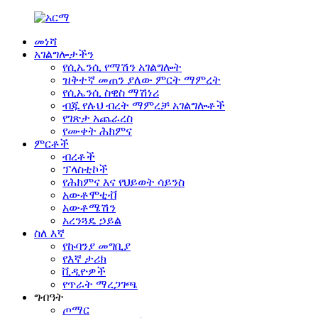
መነሻ
አገልግሎታችን
የሲኤንሲ የማሽን አገልግሎት
ዝቅተኛ መጠን ያለው ምርት ማምረት
የሲኤንሲ ስዊስ ማሽነሪ
ብጁ የሉህ ብረት ማምረቻ አገልግሎቶች
የገጽታ አጨራረስ
የሙቀት ሕክምና
ምርቶች
ብረቶች
ፕላስቲኮች
የሕክምና እና የህይወት ሳይንስ
አውቶሞቲቭ
አውቶሜሽን
አረንጓዴ ኃይል
ስለ እኛ
የኩባንያ መግቢያ
የእኛ ታሪክ
ቪዲዮዎች
የጥራት ማረጋገጫ
ግብዓት
ጦማር