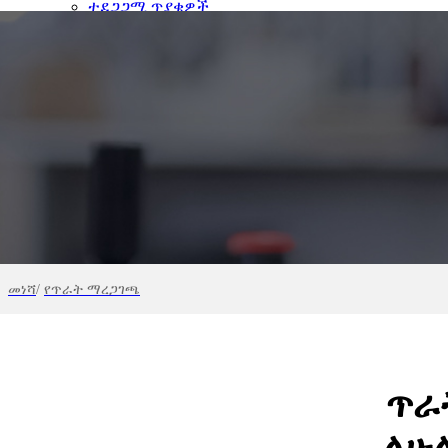
ተደጋጋሚ ጥያቄዎች
ያግኙን
ጥቅስ ለመጠየቅ
English
መነሻ
/
የጥራት ማረጋገጫ
ጥራ
ለሁ