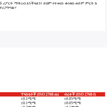
S ሪፖርት ማቅረብ እንችላለን፤ ይህም የተወሰነ ቁሳቁስ ወይም ምርት ከ
ያረጋግጣል።
ፕላስቲኮች (ISO 2768-m)
ብረቶች (ISO 2768-f)
±0.1ሚሜ
±0.05ሚሜ
±0.1ሚሜ
±0.05ሚሜ