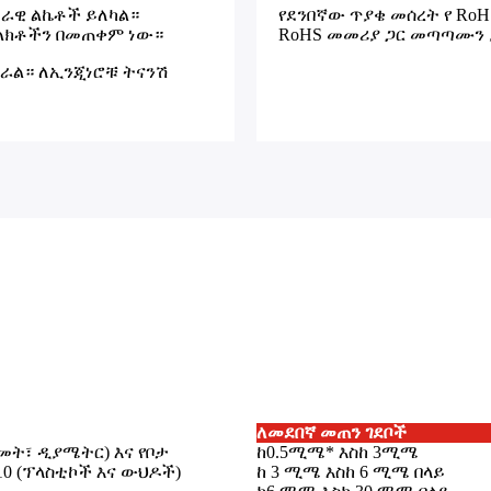
መራዊ ልኬቶች ይለካል።
የደንበኛው ጥያቄ መሰረት የ RoH
ልክቶችን በመጠቀም ነው።
RoHS መመሪያ ጋር መጣጣሙን 
ራል። ለኢንጂነሮቹ ትናንሽ
ለመደበኛ መጠን ገደቦች
ቁመት፣ ዲያሜትር) እና የቦታ
ከ0.5ሚሜ* እስከ 3ሚሜ
010 (ፕላስቲኮች እና ውህዶች)
ከ 3 ሚሜ እስከ 6 ሚሜ በላይ