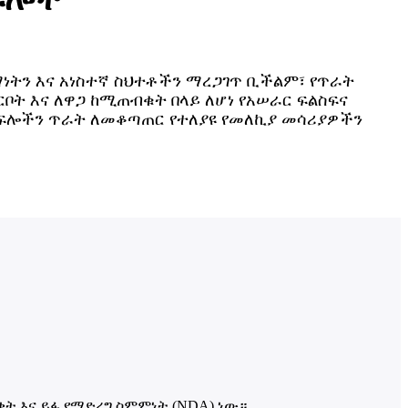
ነትን እና አነስተኛ ስህተቶችን ማረጋገጥ ቢችልም፣ የጥራት
ርቦት እና ለዋጋ ከሚጠብቁት በላይ ለሆነ የአሠራር ፍልስፍና
ሪ ክፍሎችን ጥራት ለመቆጣጠር የተለያዩ የመለኪያ መሳሪያዎችን
ቀት እና ይፋ የማድረግ ስምምነት (NDA) ነው።