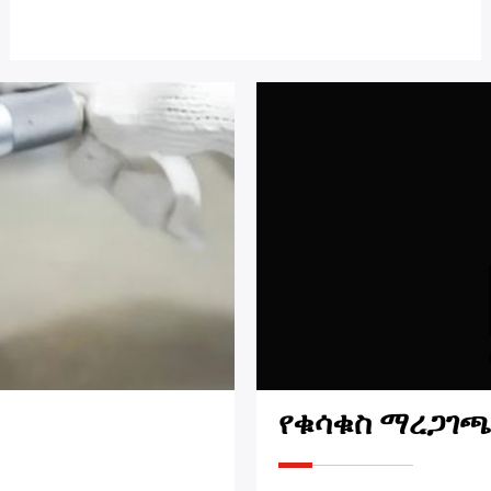
የቁሳቁስ ማረጋገ