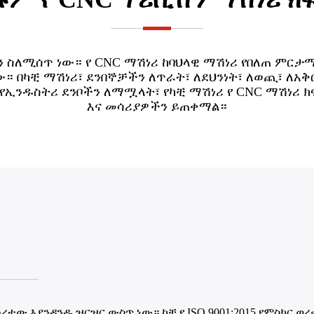
ስለሚሰጥ ነው። የ CNC ማሽነሪ ከባህላዊ ማሽነሪ የበለጠ ምርታማ
። በካቺ ማሽነሪ፣ ደንበኞቻችን ለጥራት፣ ለደህንነት፣ ለወጪ፣ ለአቅ
ና የኢንዱስትሪ ደንቦችን ለማሟላት፣ የካቺ ማሽነሪ የ CNC ማሽነ
እና መሳሪያዎችን ይጠቀማል።
ተው እያንዳንዱ ዝርዝር ውስጥ ነው። ካቺ የ ISO 9001:2015 የምስክር ወረ