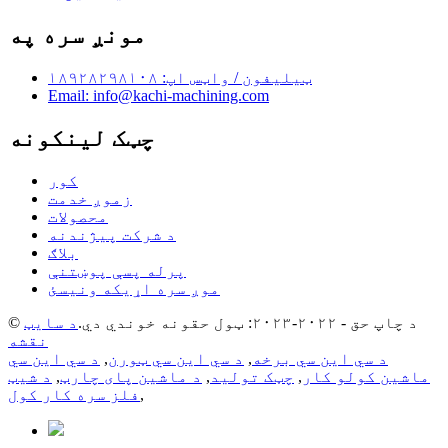
مونږ سره په
ټیلیفون / واټس اپ: ۱۸۹۲۸۲۹۸۱۰۸
Email: info@kachi-machining.com
چټک لینکونه
کور
زموږ خدمت
محصولات
د شرکت پیژندنه
بلاګ
پرله پسې پوښتنې
موږ سره اړیکه ونیسئ
© د چاپ حق - ۲۰۲۲-۲۰۲۳: ټول حقونه خوندي دي.
د سایټ
نقشه
د سي این سي برخه
,
د سي این سي ټورن
,
د سي این سي
ماشین کولو کار
,
چټک تولید
,
د ماشین پای چارټ
,
د شیټ
,
فلز سره کار کول