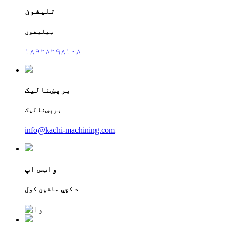
تلیفون
ټیلیفون
۱۸۹۲۸۲۹۸۱۰۸
برېښنالیک
برېښنالیک
info@kachi-machining.com
واټس اپ
د کچي ماشین کول