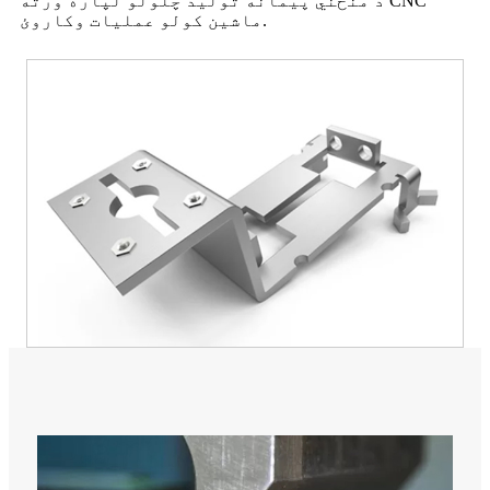
د منځني پیمانه تولید چلولو لپاره ورته CNC
ماشین کولو عملیات وکاروئ.