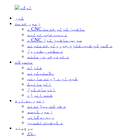
کور
زموږ خدمت
د CNC ماشین کولو خدمت
د ټیټ حجم تولید
د CNC سویس ماشین کول
د ګمرکي شیټ فلزي جوړولو خدمتونه
د سطحې بشپړول
د تودوخې درملنه
محصولات
فلزات
پلاستیکونه
طبي او د ژوند ساینس
اتوماتیک
اتومات کول
شنه انرژي
زموږ په اړه
د شرکت پیژندنه
زموږ کیسه
ویډیوګانې
د کیفیت تضمین
سرچینه
بلاګ