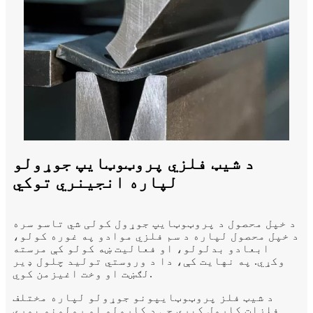
د شیټ فلزي پروټوټایپ جوړولو
لپاره انجینري توکي
د خپل محصول د پروټوټایپ جوړول کولی شي تاسو سره
د خپل محصول لپاره د سم فلزي موادو په غوره کولو،
ابعادو بدلولو، او فعالیت ښه کولو کې مرسته
وکړي. په نهایت کې، دا د وروستي تولید چلول ډیر
لګښت او وخت اغیزمن کوي.
د شیټ فلز پروټوټایپونو جوړولو لپاره مختلف
فلزات کارول کیږي چې د کارولو او رولونو پورې