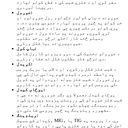
سفر کوي او د فلزي شیټ کې د قطع کولو لپاره
بریښنا لیږدوي.
:
جوړول
جوړونه د ټاپ کولو، غځولو، رول جوړولو، او
خم کولو په څیر پروسو لپاره عمومي چترۍ ده. د
پرې کولو برعکس چیرې چې مواد د شیټ فلز څخه
لرې کیږي، جوړونه په ساده ډول د جوړولو
وسیلو څخه کار اخلي ترڅو برخه مطلوب
جیومیټري ته بیا شکل ورکړي.
:
ټاپ کول
د جوړولو تخنیک کې د دوو ډیزونو کارول شامل
دي ترڅو فلز مطلوب شکل ته فشار ورکړي.
:
کږېدل
د شیټ فلز شکل ورکوي، او د لاس یا بریک پریس
په واسطه ترسره کیدی شي، پداسې حال کې چې
رول جوړول د شیټ فلز ټوله اوږدوالی په کویل
کې پروسس کولو لپاره د رولونو جوړه کاروي.
:
یوځای کیدل
یوځای کیدل معمولا وي مګر ضروري نه ده چې د
شیټ فلز جوړولو کې وروستۍ پروسه وي. پدې کې د
ریویټینګ، چپکونکو، بریزینګ، او تر ټولو
مشهور، ویلډینګ په څیر پروسې شاملې دي.
ویلډینګ:
کېدای شي سټیک، MIG، یا TIG وي. دا پروسه په
اصل کې دوه یا ډیر فلزي پاڼې د اور په کارولو