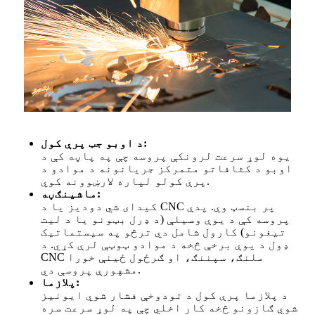
د اوبو جټ پرې کول:
یوه لوړ سرعت لرونکې پروسه چې په پاڼه کې د
اوبو د کثافاتو متمرکز جریانونه د موادو د
پرې کولو لپاره لارښوونه کوي.
ماشینګڼه:
کیدای شي دودیز یا د CNC پر بنسټ وي. پدې
پروسه کې د یوې وسیلې (د ډرل بټونو یا د لیت
تیغونو) کارول شامل دي ترڅو په سیستماتیک
ډول د یوې برخې څخه د موادو ټوټې لرې کړي. د
CNC ملنګ، سپننګ، او ګرځول ځینې خورا
مشهورې پروسې دي.
پلازما:
د پلازما پرې کول د تودوخې فشار شوي ایونیز
شوي ګازونو څخه کار اخلي چې په لوړ سرعت سره