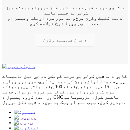
د کاچي سره د خپل دودیز شیټ فلز جوړولو پروژه پیل
کولو ته چمتو یاست؟
دلته کلیک وکړئ ترڅو له موږ سره اړیکه ونیسئ او
همدا اوس وړیا نرخ ترلاسه کړئ!
د نرخ غوښتنه وکړئ
کاچي د ماشین کولو یو عرضه کونکی دی چې خپل تاسیسات
یې په ډونګ ګوان، چین کې موقعیت لري. موږ ډیر ویاړو
چې د 15 هیوادونو څخه له 100 څخه زیاتو پیرودونکو
سره کار کوو، او موږ کولی شو غوره نړیوال خدمت
وړاندې کړو، پشمول د CNC ماشین کول، پروټوټایپ
دودیز کول، ټیټ حجم او چټک بدلون، د شیټ فلز جوړول.