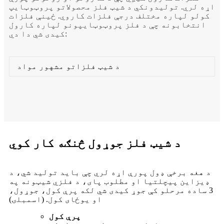
اړه لري. تولیدونکي د شیټ فلز محصولاتو پروټوټایپ
کولو لپاره مختلف درجې فلزات کاروي. ځینې فلزات
انتخابونه چې د فلز پروټوټایپونو لپاره کارول
کیدی شي دا دي:
د شیټ فلزاتو مشهور مواد
د شیټ فلز جوړول څنګه کار کوي
د هغه برخې ډول پورې اړه لري چې باید تولید شي، د
ډیزاین پیچلتیا او مطلوب پای، د فلزي شیټونه په
3 ساده مرحلو کې جوړ کیدی شي لکه پرې کول، جوړول،
او یوځای کول. (اسمبلۍ)
پرې کول