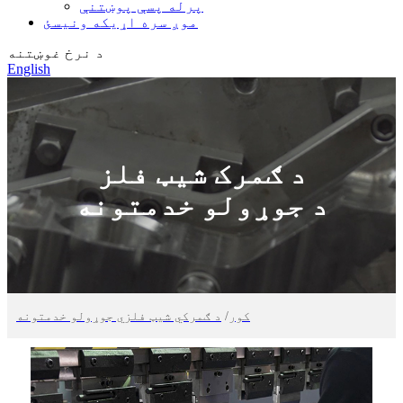
پرله پسې پوښتنې
موږ سره اړیکه ونیسئ
د نرخ غوښتنه
English
د ګمرک شیټ فلز
د جوړولو خدمتونه
کور
/
د ګمرکي شیټ فلزي جوړولو خدمتونه