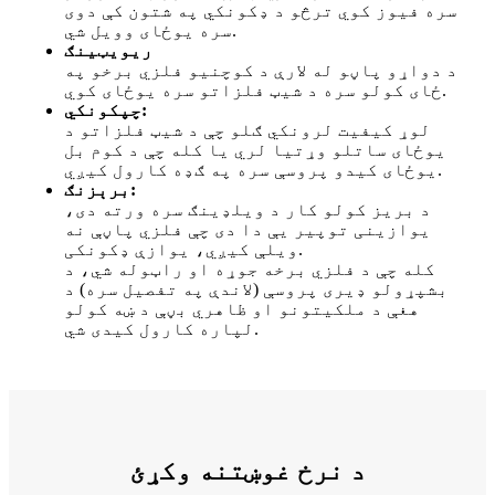
سره فیوز کوي ترڅو د ډکونکي په شتون کې دوی
سره یوځای وویل شي.
ریویټینګ
د دواړو پاڼو له لارې د کوچنیو فلزي برخو په
ځای کولو سره د شیټ فلزاتو سره یوځای کوي.
چپکونکي:
لوړ کیفیت لرونکي ګلو چې د شیټ فلزاتو د
یوځای ساتلو وړتیا لري یا کله چې د کوم بل
یوځای کیدو پروسې سره په ګډه کارول کیږي.
برېزنګ:
د بریز کولو کار د ویلډینګ سره ورته دی،
یوازینی توپیر یې دا دی چې فلزي پاڼې نه
ویلې کیږي، یوازې ډکونکی.
کله چې د فلزي برخه جوړه او راټوله شي، د
بشپړولو ډیری پروسې (لاندې په تفصیل سره) د
هغې د ملکیتونو او ظاهري بڼې د ښه کولو
لپاره کارول کیدی شي.
د نرخ غوښتنه وکړئ