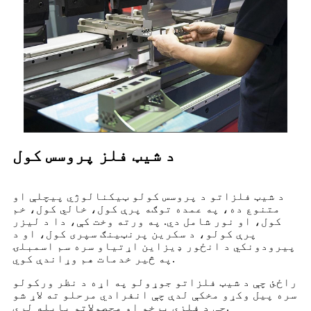
د شیټ فلز پروسس کول
د شیټ فلزاتو د پروسس کولو ټیکنالوژي پیچلې او
متنوع ده، په عمده توګه پرې کول، خالي کول، خم
کول، او نور شامل دي. په ورته وخت کې، دا د لیزر
پرې کولو، د سکرین پرنټینګ سپری کول، او د
پیرودونکي د انځور ډیزاین اړتیاو سره سم اسمبلۍ
په څیر خدمات هم وړاندې کوي.
راځئ چې د شیټ فلزاتو جوړولو په اړه د نظر ورکولو
سره پیل وکړو مخکې لدې چې انفرادي مرحلو ته لاړ شو
چې د فلزي برخو او محصولاتو پایله لري.