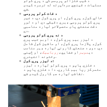
د شیټ فلزاتو پروسس کې د پرې کولو
عملیات د قینچي سره/پرته له ترسره کیدی
شي.
د قات کولو پروسې
خالي کول، پرې کول، او پرې کول دي. د غیر
پرې کولو پروسې ډیرې دقیقې دي او د لوړ
دقت صنعتي پای محصولاتو لپاره مناسبې
دي.
د نه پرې کولو پروسې
د لیزر بیم پرې کول، د اوبو جیټ پرې
کول، پلازما پرې کول، او ماشین کول شامل
دي. دوی د صنعتي کارونې لپاره ډیر مناسب
دي
موټر
او فضايي،
روباټیک
، او ځینې
وختونه انجینري.
د لیزر پرې کول:
د فلزي پاڼو د پرې کولو لپاره د لیزر
متمرکز رڼا بیم کاروي. دا د فلزي پاڼو د
نقاشۍ لپاره هم کارول کیدی شي.