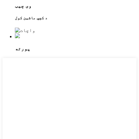
وی چیټ
د کچي ماشین کول
پورته