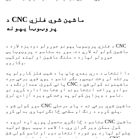
د CNC ماشین شوي فلزي
پروټوټایپونه
د فلزي پروټوټایپونو جوړولو دودیزه لاره د CNC
ماشین کولو له لارې ده. موږ به ستاسو د پروټوټایپ
جوړولو لپاره د ملنګ ماشین او لیتھ ترکیب
وکاروو.
دا انتخاب د درې بعدي چاپ یا د شیټ فلز کارولو په
پرتله لږ وخت نیسي، مګر تاسو د یوې قوي برخې سره
پاتې کیږئ. همدارنګه، د CNC ماشینونه کولی شي د
موادو پراخه انتخابونه او ضخامت اداره کړي، نو
تاسو د ډیزاین کولو په وخت کې ډیره آزادي لرئ.
موږ کولی شو د CNC ماشین شوي برخې ته د پای مرحلې
پلي کړو، د رنګ او سطحې ځانګړتیاوې بدلې کړو.
ستاسو د ځانګړي محصول پورې اړه لري، د CNC ماشین
کول ممکن ډیر ګران وي. دا لاهم د ټیټ بیچ تولید
چلولو لپاره یو غوره انتخاب دی، او تاسو کولی شئ