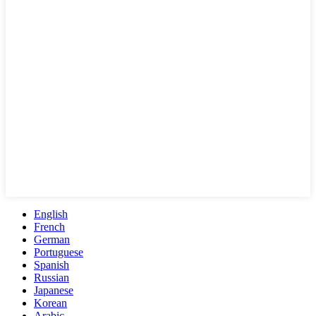
English
French
German
Portuguese
Spanish
Russian
Japanese
Korean
Arabic