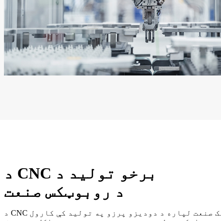
د CNC برخو تولید د
د روبوټکس صنعت
د CNC ماشین کول د روبوټیک صنعت لپاره د دودیزو پرزو په تولید کې کارول