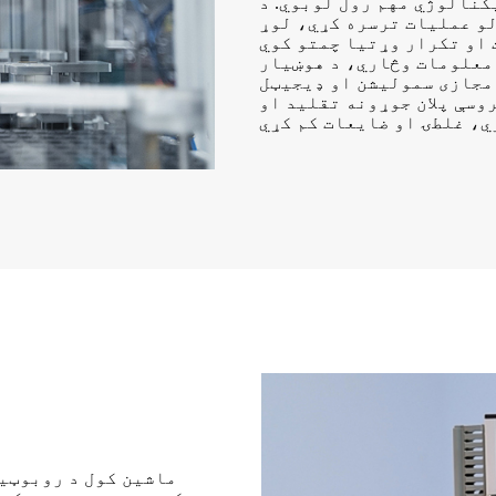
 رول لوبوي. د CNC ماشینونه کولی شي په
و عملیات ترسره کړي، لوړ
کرار وړتیا چمتو کوي. IoT او سینسر ټیکنالوژي کولی شي د تولید پروسې
 معلومات وڅاري، د هوښیار
 مجازی سمولیشن او ډیجیټل
وسې پلان جوړونه تقلید او