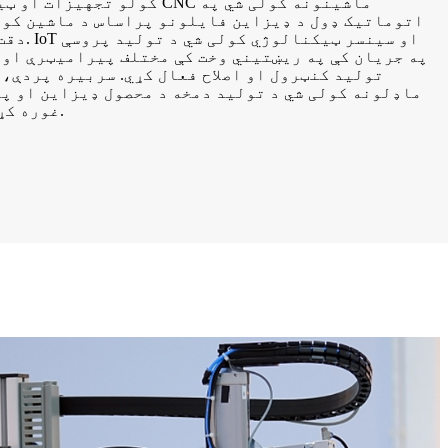
کولو تجهیزات او ټیکنالوژي مهم
اتوماتيک ډول د ډیزاین فایلونو پراساس د ماشین کول
دقت او ت
په جریان کې په ریښتیني وخت کې مختلف پیرامیټرې او
تولید کنټرول او اصلاح فعال کړي. سربیره پردې،
ماډلونه کولی شي د تولید دمخه د محصول ډیزاین او پر
غوره کړي، غلطۍ او ضایعات کم کړي.