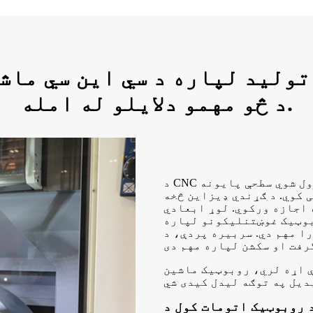
تولید لپاره د سي این سي ماش
د څو مهمو دلایلو له امله.
د CNC ماشین کول د چټک بدلون وختونه، دقیق ابعاد، او کنټرول شوي سطحې پایونه
 کوي. د ګړندي ډیزاین څخه
 اجازه ورکوي. لوړ ابعادي
بوټیک غوښتنلیکونو لپاره
م دي. سربیره پردې، د CNC ماشین کول د سطحې فلیټ او ناهموارۍ باندې
ې اړه لري، روبوټیک ماشین