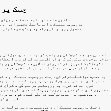
چټک پرو
د ماشین صنعت او اتومات صنعت یوځای ک
پروټوټایپینګ د اتوماتیک تجهیزاتو او ټی
محصول پروټوټایپونه په چټکۍ سره تولید ک
له بلې خوا، د غوښتنې پر بنسټ تولید د اصلي غوښتنې پ
ترڅو موجودي توکي کم کړي او لګښتونه کم کړي. د انعطاف 
د اتوماتیک تجهیزاتو کارولو له لارې، د غوښتنې پر بن
سره د بازار غوښتنو ته ځواب ووایی او شخصي دودیز محصولات او خدمات چمتو کړي.
په عملي غوښتنلیکونو کې، چټک پروټوټایپینګ او د غو
ملاتړ کوي او بشپړوي. چټک پروټوټایپینګ د ستونزو په 
کول اسانه کوي، په وروستیو مرحلو کې د ګران تع
مخنیوی کوي. د ګړندي پروټوټایپینګ له لارې تایید شوي
د غوښتنې پر اساس تولید ته پلي کیدی شي، په دې ت
ګړندی کوي او د محصول کیفیت ښه کوي.
د چټک پروټوټایپینګ او د غوښتنې سره سم تولید ترل