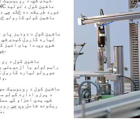
کیدی شي. د روبوټیک 
غوره طریقه ده ځکه چې د
لپاره کارول کیدی شي 
شوي وي. دا پای اغیز ک
چې په خپل چاپیریال کې د شیانو سره تعامل او اداره کړي.
راټولولو یا ازموینې پ
جوړولو لپاره کارول ک
ډاډمن کوي، د تولید پروسې عمومي موثریت او دقت زیاتوي.
د پرزو اداره کولو س
شي. پدې اجزاو کې مم
ریکونه شامل وي چې روبو
مختلف توکي یا برخې په مؤثره توګه اداره او تنظیم کړي.