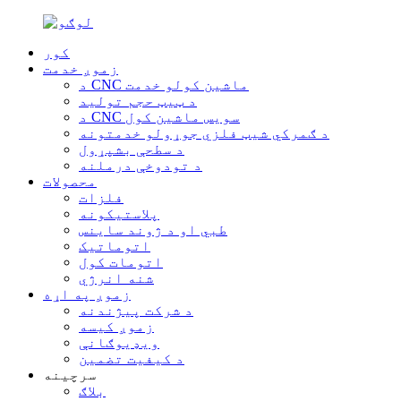
کور
زموږ خدمت
د CNC ماشین کولو خدمت
د ټیټ حجم تولید
د CNC سویس ماشین کول
د ګمرکي شیټ فلزي جوړولو خدمتونه
د سطحې بشپړول
د تودوخې درملنه
محصولات
فلزات
پلاستیکونه
طبي او د ژوند ساینس
اتوماتیک
اتومات کول
شنه انرژي
زموږ په اړه
د شرکت پیژندنه
زموږ کیسه
ویډیوګانې
د کیفیت تضمین
سرچینه
بلاګ