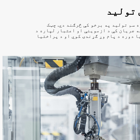
 تولید
 سم تولید په برخو کې څرګند دي. چټک
 جریان کې د ازموینې او اعتبار لپاره د
 دوره د پام وړ ګړندۍ کوي او د پراختیا