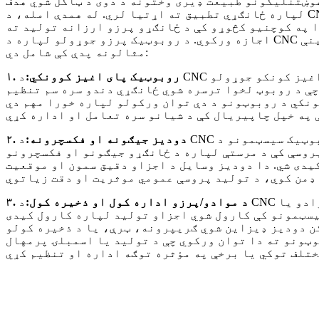
غوښتنلیکونو طبیعت ډیری وختونه د دوی د ټاکل شوي هدف
لپاره ځانګړي تطبیق ته اړتیا لري. له همدې امله، د CNC ماشین کول د تولید
ا په کوچنیو کڅوړو کې د ځانګړو پرزو ارزانه تولید ته
اجازه ورکوي. د روبوټیک پرزو جوړولو لپاره د CNC ماشین کولو کارولو ځینې
مثالونه پدې کې شامل دي:
۱. روبوټیک پای اغیز کوونکي:
د CNC ماشین کول د دودیز پای اغیز کونکو جوړولو
چې د روبوټ لخوا ترسره شوي ځانګړي دندو سره سم تنظیم
ونکي د روبوټونو د دې توان ورکولو لپاره خورا مهم دي
۲. دودیز جیګونه او فکسچرونه:
د CNC ماشین کول د روبوټیک سیسټمونو د
روسې کې د مرستې لپاره د ځانګړو جیګونو او فکسچرونو
یدی شي. دا دودیز وسایل د اجزاو دقیق سمون او موقعیت
۳. د موادو/پرزو اداره کول او ذخیره کول:
د CNC ماشین کول د روبوټیک موادو یا
یسټمونو کې کارول شوي اجزاو تولید لپاره کارول کیدی
کن دودیز ډیزاین شوي ګریپرونه، ټرې، یا د ذخیره کولو
ټونو ته دا توان ورکوي چې د تولید یا اسمبلۍ پرمهال