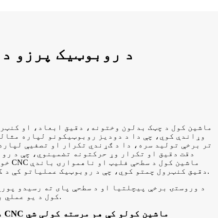
د روبوټیک پرزو د 
وړاندې کوي، چې دا د دودیز روبوټیکونو لپاره مثالی
تر برخې تولید سره، دا د ګړندي تکرار او تصفیې لپاره
دقت دقیق او تکرار وړ حرکتونه تضمینوي، چې د رو
خورا مه
دقیق کنټرول چمتو کوي، چې د روبوټیک عملیاتو کې د گرفت او سکشن لپاره مهم دی.
د وروستۍ برخې پیچلتیا او د سطحې پای ته رسیدو پور
کول د یو عملي بدیل په توګه لیدل کیدی شي.
د روبوټیک اتومات کول د CNC ماشین کولو کې هم مرسته کولی شي