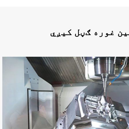
ین غوره ګڼل کیږي