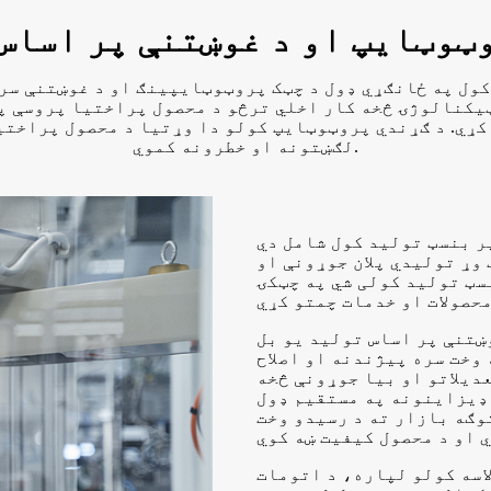
ټوټایپ او د غوښتنې پر اساس
ول په ځانګړي ډول د چټک پروټوټایپینګ او د غوښتنې سره
کنالوژۍ څخه کار اخلي ترڅو د محصول پراختیا پروسې په
ړي. د ګړندي پروټوټایپ کولو دا وړتیا د محصول پراختیا
لګښتونه او خطرونه کموي.
ر بنسټ تولید کول شامل دي
وړ تولیدي پلان جوړونې او
سټ تولید کولی شي په چټکۍ
ښتنې پر اساس تولید یو بل
وخت سره پیژندنه او اصلاح
دیلاتو او بیا جوړونې څخه
 ډیزاینونه په مستقیم ډول
وګه بازار ته د رسیدو وخت
اسه کولو لپاره، د اتومات