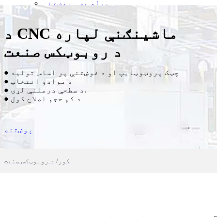
پرله پسې پوښتنې
موږ سره اړیکه ونیسئ
د نرخ غوښتنه
د CNC ماشینګنې لپاره
English
د روبوټکس صنعت
● چټک پروټوټایپ او د غوښتنې پر اساس تولید
● د موادو انتخاب
● د سطحې درملنې لړۍ.
● د کم حجم اصلاح کول
پوښتنه
کور
/
د روبوټکس صنعت