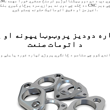
ده ځکه چې دوی نه یوازې سره یوځای کیږي بلکې یو بل بشپړوي. د روبوټکس
اغیزمن او دقیق اتوماتیک حلونه چمتو کوي.
ره دودیز پروټوټایپونه او 
د اتومات صنعت