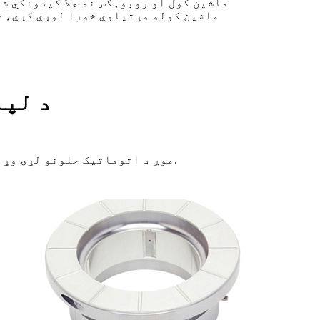
د لپا
موږ د اتوماتیک حلونو لړۍ وړاندې کوو چې ستاسو د ځانګړې پروژې لپاره غوره پایلې وړاندې کولو لپاره چمتو شوي دي.