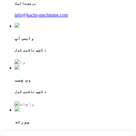
برېښنالیک
info@kachi-machining.com
واټس اپ
د کچي ماشین کول
وی چیټ
د کچي ماشین کول
پورته