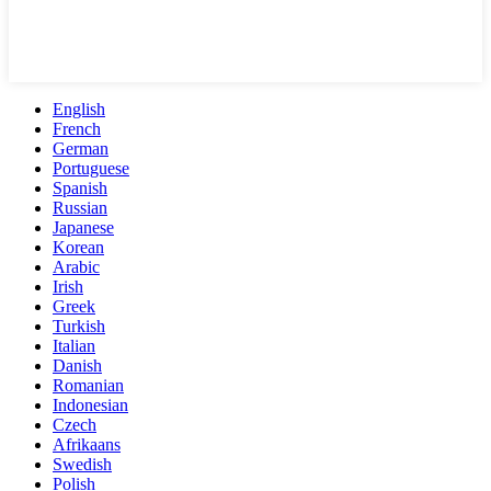
English
French
German
Portuguese
Spanish
Russian
Japanese
Korean
Arabic
Irish
Greek
Turkish
Italian
Danish
Romanian
Indonesian
Czech
Afrikaans
Swedish
Polish