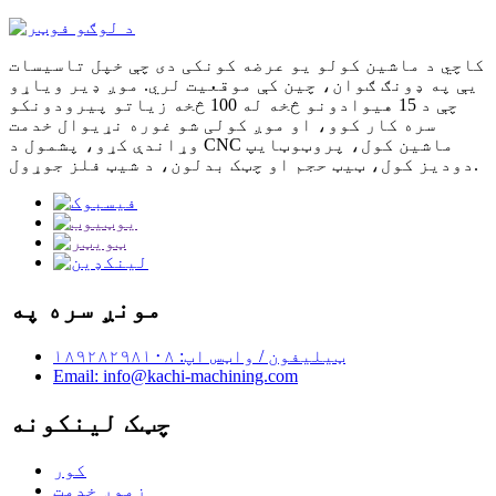
کاچي د ماشین کولو یو عرضه کونکی دی چې خپل تاسیسات
یې په ډونګ ګوان، چین کې موقعیت لري. موږ ډیر ویاړو
چې د 15 هیوادونو څخه له 100 څخه زیاتو پیرودونکو
سره کار کوو، او موږ کولی شو غوره نړیوال خدمت
وړاندې کړو، پشمول د CNC ماشین کول، پروټوټایپ
دودیز کول، ټیټ حجم او چټک بدلون، د شیټ فلز جوړول.
مونږ سره په
ټیلیفون / واټس اپ: ۱۸۹۲۸۲۹۸۱۰۸
Email: info@kachi-machining.com
چټک لینکونه
کور
زموږ خدمت