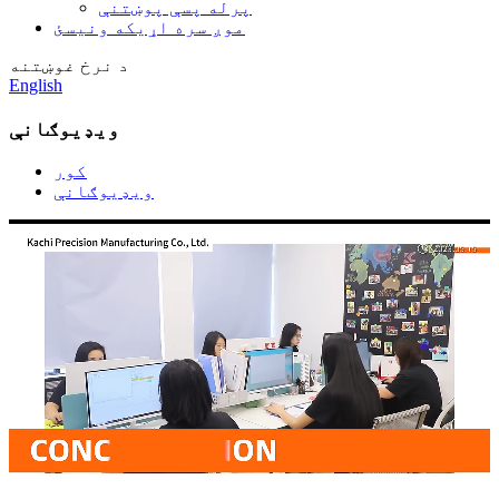
پرله پسې پوښتنې
موږ سره اړیکه ونیسئ
د نرخ غوښتنه
English
ویډیوګانې
کور
ویډیوګانې