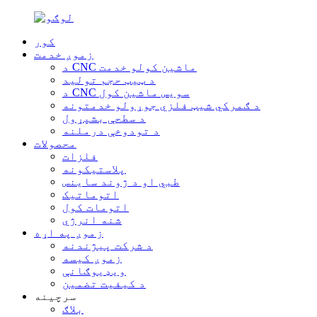
کور
زموږ خدمت
د CNC ماشین کولو خدمت
د ټیټ حجم تولید
د CNC سویس ماشین کول
د ګمرکي شیټ فلزي جوړولو خدمتونه
د سطحې بشپړول
د تودوخې درملنه
محصولات
فلزات
پلاستیکونه
طبي او د ژوند ساینس
اتوماتیک
اتومات کول
شنه انرژي
زموږ په اړه
د شرکت پیژندنه
زموږ کیسه
ویډیوګانې
د کیفیت تضمین
سرچینه
بلاګ