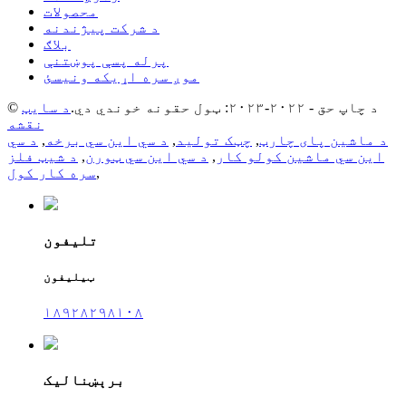
محصولات
د شرکت پیژندنه
بلاګ
پرله پسې پوښتنې
موږ سره اړیکه ونیسئ
© د چاپ حق - ۲۰۲۲-۲۰۲۳: ټول حقونه خوندي دي.
د سایټ
نقشه
د ماشین پای چارټ
,
چټک تولید
,
د سي این سي برخه
,
د سي
این سي ماشین کولو کار
,
د سي این سي ټورن
,
د شیټ فلز
,
سره کار کول
تلیفون
ټیلیفون
۱۸۹۲۸۲۹۸۱۰۸
برېښنالیک