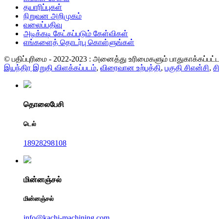
தயாரிப்புகள்
நிறுவன அறிமுகம்
வலைப்பதிவு
அடிக்கடி கேட்கப்படும் கேள்விகள்
எங்களைத் தொடர்பு கொள்ளுங்கள்
© பதிப்புரிமை - 2022-2023 : அனைத்து உரிமைகளும் பாதுகாக்கப்பட
இயந்திர இறுதி விளக்கப்படம்
,
விரைவான உற்பத்தி
,
பகுதி சிஎன்சி
,
ச
தொலைபேசி
டெல்
18928298108
மின்னஞ்சல்
மின்னஞ்சல்
info@kachi-machining.com