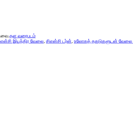
்டவை.
தள வரைபடம்
ிஎன்சி இயந்திர வேலை
,
சிஎன்சி டர்ன்
,
உலோகத் தகடுகளுடன் வேலை 