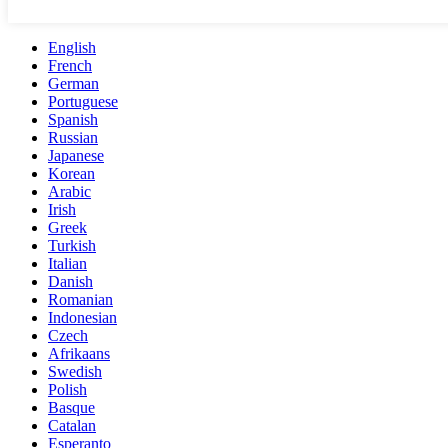
English
French
German
Portuguese
Spanish
Russian
Japanese
Korean
Arabic
Irish
Greek
Turkish
Italian
Danish
Romanian
Indonesian
Czech
Afrikaans
Swedish
Polish
Basque
Catalan
Esperanto