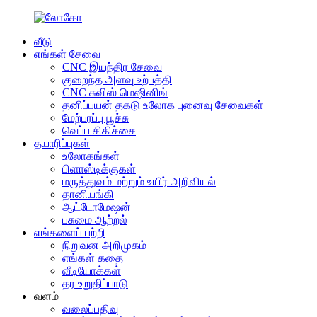
வீடு
எங்கள் சேவை
CNC இயந்திர சேவை
குறைந்த அளவு உற்பத்தி
CNC சுவிஸ் மெஷினிங்
தனிப்பயன் தகடு உலோக புனைவு சேவைகள்
மேற்பரப்பு பூச்சு
வெப்ப சிகிச்சை
தயாரிப்புகள்
உலோகங்கள்
பிளாஸ்டிக்குகள்
மருத்துவம் மற்றும் உயிர் அறிவியல்
தானியங்கி
ஆட்டோமேஷன்
பசுமை ஆற்றல்
எங்களைப் பற்றி
நிறுவன அறிமுகம்
எங்கள் கதை
வீடியோக்கள்
தர உறுதிப்பாடு
வளம்
வலைப்பதிவு