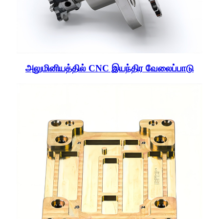
அலுமினியத்தில் CNC இயந்திர வேலைப்பாடு