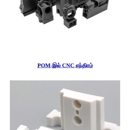
POM-இல் CNC எந்திரம்