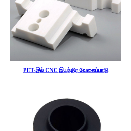
PET-இல் CNC இயந்திர வேலைப்பாடு