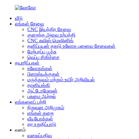
வீடு
எங்கள் சேவை
CNC இயந்திர சேவை
குறைந்த அளவு உற்பத்தி
CNC சுவிஸ் மெஷினிங்
தனிப்பயன் தகடு உலோக புனைவு சேவைகள்
மேற்பரப்பு பூச்சு
வெப்ப சிகிச்சை
தயாரிப்புகள்
உலோகங்கள்
பிளாஸ்டிக்குகள்
மருத்துவம் மற்றும் உயிர் அறிவியல்
தானியங்கி
ஆட்டோமேஷன்
பசுமை ஆற்றல்
எங்களைப் பற்றி
நிறுவன அறிமுகம்
எங்கள் கதை
வீடியோக்கள்
தர உறுதிப்பாடு
வளம்
வலைப்பதிவு