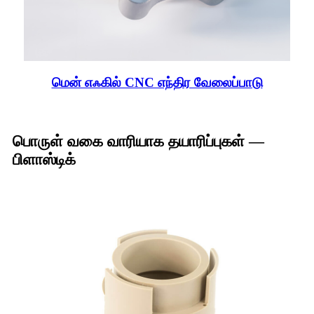
மென் எஃகில் CNC எந்திர வேலைப்பாடு
பொருள் வகை வாரியாக தயாரிப்புகள் —
பிளாஸ்டிக்