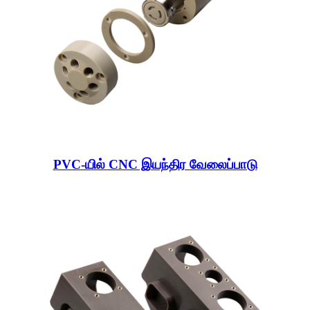
PVC-யில் CNC இயந்திர வேலைப்பாடு