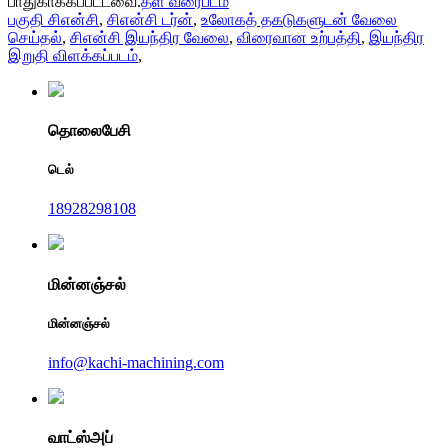
பாதுகாக்கப்பட்டவை.
தள வரைபடம்
பகுதி சிஎன்சி
,
சிஎன்சி டர்ன்
,
உலோகத் தகடுகளுடன் வேலை
செய்தல்
,
சிஎன்சி இயந்திர வேலை
,
விரைவான உற்பத்தி
,
இயந்திர
இறுதி விளக்கப்படம்
,
தொலைபேசி
டெல்
18928298108
மின்னஞ்சல்
மின்னஞ்சல்
info@kachi-machining.com
வாட்ஸ்அப்