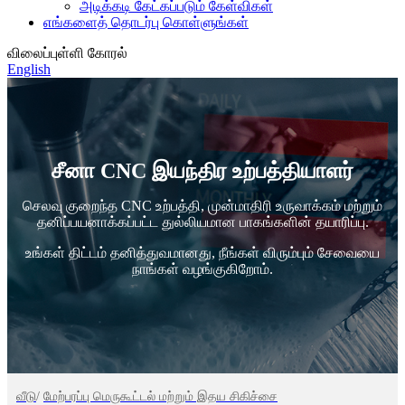
அடிக்கடி கேட்கப்படும் கேள்விகள்
எங்களைத் தொடர்பு கொள்ளுங்கள்
விலைப்புள்ளி கோரல்
English
சீனா CNC இயந்திர உற்பத்தியாளர்
செலவு குறைந்த CNC உற்பத்தி, முன்மாதிரி உருவாக்கம் மற்றும்
தனிப்பயனாக்கப்பட்ட துல்லியமான பாகங்களின் தயாரிப்பு.
உங்கள் திட்டம் தனித்துவமானது, நீங்கள் விரும்பும் சேவையை
நாங்கள் வழங்குகிறோம்.
வீடு
/
மேற்பரப்பு மெருகூட்டல் மற்றும் இதய சிகிச்சை