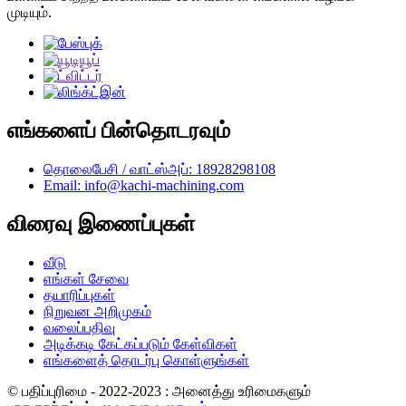
முடியும்.
எங்களைப் பின்தொடரவும்
தொலைபேசி / வாட்ஸ்அப்: 18928298108
Email: info@kachi-machining.com
விரைவு இணைப்புகள்
வீடு
எங்கள் சேவை
தயாரிப்புகள்
நிறுவன அறிமுகம்
வலைப்பதிவு
அடிக்கடி கேட்கப்படும் கேள்விகள்
எங்களைத் தொடர்பு கொள்ளுங்கள்
© பதிப்புரிமை - 2022-2023 : அனைத்து உரிமைகளும்