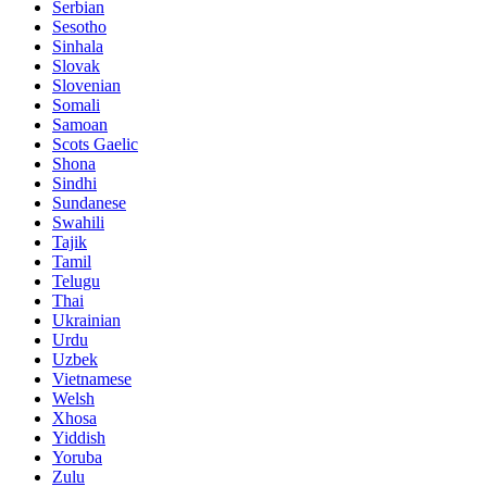
Serbian
Sesotho
Sinhala
Slovak
Slovenian
Somali
Samoan
Scots Gaelic
Shona
Sindhi
Sundanese
Swahili
Tajik
Tamil
Telugu
Thai
Ukrainian
Urdu
Uzbek
Vietnamese
Welsh
Xhosa
Yiddish
Yoruba
Zulu