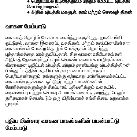
● பொறியியல் நிபுணத்துவம் மற்றும் மேம்பட்ட உற்பத்தி
செயல்முறைகள்
● அதிக உற்பத்தி மகசூல், தரம் மற்றும் செலவுத் திறன்
வாகன மேம்பாடு
வாகனத் தொழில் வேகமாக வளர்ந்து வருகிறது. தானியங்கி
ஓட்டுதல், வாகன இணைப்பு வசதிகள், மற்றும் கலப்பின/மின்சார
வாகனங்கள் போன்ற தொழில் போக்குகள் தொடர்ந்து
புத்தாக்கத்தை ஊக்குவிப்பதால், சில வாகன உதிரிபாகங்கள்
அதிகத் தேவையும் நுட்பமும் கொண்டவையாக மாறியுள்ளன.
விரைவான டிஜிட்டல் உற்பத்தி மற்றும் தானியங்கு உற்பத்தித்திறன்
பின்னூட்டத்தின் உதவியுடன், வடிவமைப்பாளர்களும்
பொறியாளர்களும், தங்களுக்கு ஏற்றவாறு மாற்றியமைக்கப்பட்ட
வாகனங்களுக்கான ஓட்டுநர் மற்றும் பயணிகளின்
கோரிக்கைகளுக்குச் சிறப்பாகப் பதிலளிக்கும் வகையில்,
வடிவமைப்பு மற்றும் செலவு அபாயங்களைக் குறைத்து, மேலும்
துரிதமாகச் செயல்படும் ஒரு விநியோகச் சங்கிலியை உருவாக்க
முடியும்.
புதிய மின்சார வாகன பாகங்களின் பயன்பாட்டு
மேம்பாடு