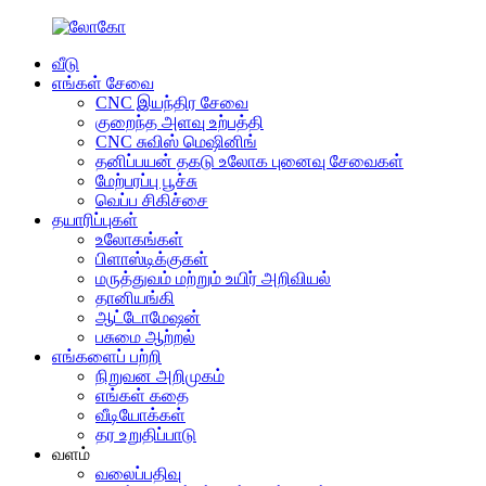
வீடு
எங்கள் சேவை
CNC இயந்திர சேவை
குறைந்த அளவு உற்பத்தி
CNC சுவிஸ் மெஷினிங்
தனிப்பயன் தகடு உலோக புனைவு சேவைகள்
மேற்பரப்பு பூச்சு
வெப்ப சிகிச்சை
தயாரிப்புகள்
உலோகங்கள்
பிளாஸ்டிக்குகள்
மருத்துவம் மற்றும் உயிர் அறிவியல்
தானியங்கி
ஆட்டோமேஷன்
பசுமை ஆற்றல்
எங்களைப் பற்றி
நிறுவன அறிமுகம்
எங்கள் கதை
வீடியோக்கள்
தர உறுதிப்பாடு
வளம்
வலைப்பதிவு