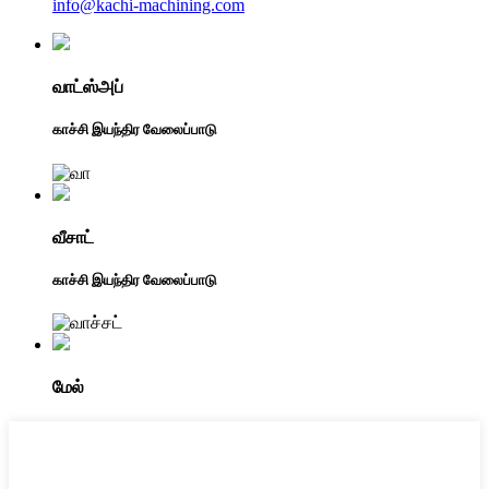
info@kachi-machining.com
வாட்ஸ்அப்
காச்சி இயந்திர வேலைப்பாடு
வீசாட்
காச்சி இயந்திர வேலைப்பாடு
மேல்