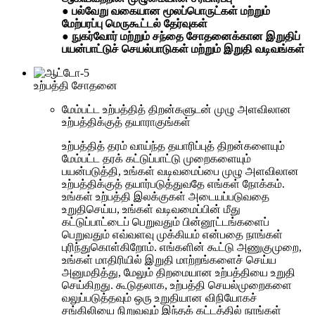
● பல்வேறு வகையான மூலப்பொருட்கள் மற்றும்
மேற்பரப்பு மெருகூட்டல் தேர்வுகள்
● நுகர்வோர் மற்றும் சந்தை சோதனைக்கான இறுதிப்
பயன்பாட்டுச் செயல்பாடுகள் மற்றும் இறுதி வடிவங்கள்
உற்பத்தி சோதனை
மேம்பட்ட உற்பத்தித் திறன்களுடன் முழு அளவிலான
உற்பத்திக்குத் தயாராகுங்கள்
உற்பத்தித் தரம் வாய்ந்த தயாரிப்புத் திறன்களையும்
மேம்பட்ட தரக் கட்டுப்பாட்டு முறைகளையும்
பயன்படுத்தி, உங்கள் வடிவமைப்பை முழு அளவிலான
உற்பத்திக்குத் தயார்படுத்துவதே எங்கள் நோக்கம்.
உங்கள் உற்பத்தி இலக்குகள் அடையப்படுவதை
உறுதிசெய்ய, உங்கள் வடிவமைப்பின் மீது
கட்டுப்பாட்டைப் பெறுவதும் பின்னூட்டங்களைப்
பெறுவதும் எவ்வளவு முக்கியம் என்பதை நாங்கள்
புரிந்துகொள்கிறோம். எங்களின் கூட்டு அணுகுமுறை,
உங்கள் மாதிரியில் இறுதி மாற்றங்களைச் செய்ய
அனுமதித்து, மேலும் திறமையான உற்பத்தியை உறுதி
செய்கிறது. கூடுதலாக, உற்பத்தி செயல்முறைகளை
வலுப்படுத்தவும் ஒரு உறுதியான விநியோகச்
சங்கிலியை நிறுவவும் இந்தக் கட்டத்தில் நாங்கள்