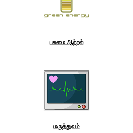
பசுமை ஆற்றல்
மருத்துவம்