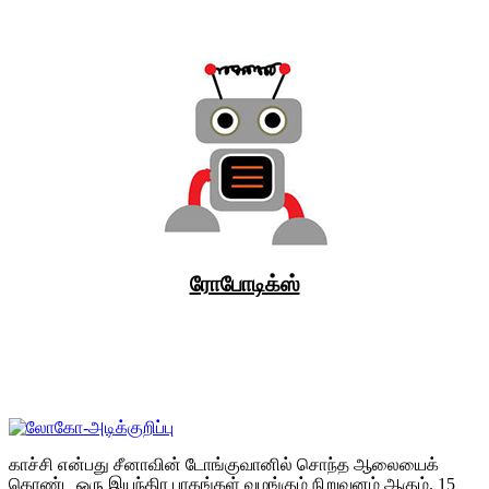
ரோபோடிக்ஸ்
காச்சி என்பது சீனாவின் டோங்குவானில் சொந்த ஆலையைக்
கொண்ட ஒரு இயந்திர பாகங்கள் வழங்கும் நிறுவனம் ஆகும். 15