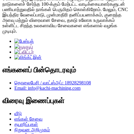
நாடுகளைச் சேர்ந்த 100-க்கும் மேற்பட்ட வாடிக்கையாளர்களுடன்
பணியாற்றுவதில் நாங்கள் பெருமிதம் கொள்கிறோம். மேலும், CNC
இயந்திர வேலைப்பாடு, முன்மாதிரி தனிப்பயனாக்கம், குறைந்த
அளவு மற்றும் விரைவான சேவை, தகடு உலோக உருவாக்கம்
உள்ளிட்ட சிறந்த உலகளாவிய சேவைகளை எங்களால் வழங்க
முடியும்.
எங்களைப் பின்தொடரவும்
தொலைபேசி / வாட்ஸ்அப்: 18928298108
Email: info@kachi-machining.com
விரைவு இணைப்புகள்
வீடு
எங்கள் சேவை
தயாரிப்புகள்
நிறுவன அறிமுகம்