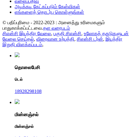
வலைப்பதிவு
அடிக்கடி கேட்கப்படும் கேள்விகள்
எங்களைத் தொடர்பு கொள்ளுங்கள்
© பதிப்புரிமை - 2022-2023 : அனைத்து உரிமைகளும்
பாதுகாக்கப்பட்டவை.
தள வரைபடம்
சிஎன்சி இயந்திர வேலை
,
பகுதி சிஎன்சி
,
உலோகத் தகடுகளுடன்
வேலை செய்தல்
,
விரைவான உற்பத்தி
,
சிஎன்சி டர்ன்
,
இயந்திர
இறுதி விளக்கப்படம்
,
தொலைபேசி
டெல்
18928298108
மின்னஞ்சல்
மின்னஞ்சல்