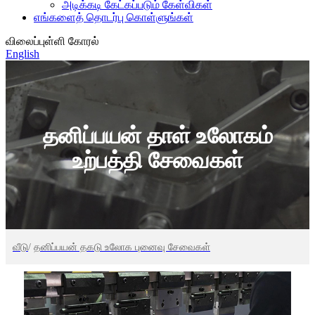
அடிக்கடி கேட்கப்படும் கேள்விகள்
எங்களைத் தொடர்பு கொள்ளுங்கள்
விலைப்புள்ளி கோரல்
English
தனிப்பயன் தாள் உலோகம்
உற்பத்தி சேவைகள்
வீடு
/
தனிப்பயன் தகடு உலோக புனைவு சேவைகள்