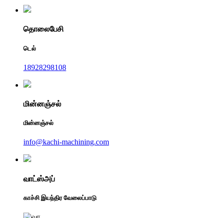
தொலைபேசி
டெல்
18928298108
மின்னஞ்சல்
மின்னஞ்சல்
info@kachi-machining.com
வாட்ஸ்அப்
காச்சி இயந்திர வேலைப்பாடு