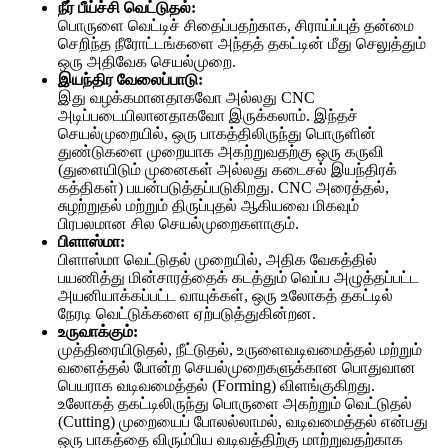
நீர் பீய்ச்சி வெட்டுதல்:
பொருளை வெட்டிச் சிதைப்பதற்காக, சிராய்ப்புத் தன்மை
செறிந்த நீரோட்டங்களை அந்தத் தகட்டின் மீது செலுத்தும்
ஒரு அதிவேக செயல்முறை.
இயந்திர வேலைப்பாடு:
இது வழக்கமானதாகவோ அல்லது CNC
அடிப்படையிலானதாகவோ இருக்கலாம். இந்தச்
செயல்முறையில், ஒரு பாகத்திலிருந்து பொருளின்
துண்டுகளை முறையாக அகற்றுவதற்கு ஒரு கருவி
(துளையிடும் முனைகள் அல்லது கடைசல் இயந்திரக்
கத்திகள்) பயன்படுத்தப்படுகிறது. CNC அரைத்தல்,
சுழற்றுதல் மற்றும் திருப்புதல் ஆகியவை மிகவும்
பிரபலமான சில செயல்முறைகளாகும்.
பிளாஸ்மா:
பிளாஸ்மா வெட்டுதல் முறையில், அதிக வேகத்தில்
பயணித்து மின்சாரத்தைக் கடத்தும் வெப்ப அழுத்தப்பட்ட
அயனியாக்கப்பட்ட வாயுக்கள், ஒரு உலோகத் தகட்டில்
நேரடி வெட்டுக்களை ஏற்படுத்துகின்றன.
உருவாக்கும்
:
முத்திரையிடுதல், நீட்டுதல், உருளைவடிவமைத்தல் மற்றும்
வளைத்தல் போன்ற செயல்முறைகளுக்கான பொதுவான
பெயராக வடிவமைத்தல் (Forming) விளங்குகிறது.
உலோகத் தகட்டிலிருந்து பொருளை அகற்றும் வெட்டுதல்
(Cutting) முறையைப் போலல்லாமல், வடிவமைத்தல் என்பது
ஒரு பாகத்தை விரும்பிய வடிவத்திற்கு மாற்றுவதற்காக