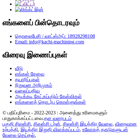
எங்களைப் பின்தொடரவும்
தொலைபேசி / வாட்ஸ்அப்: 18928298108
Email: info@kachi-machining.com
விரைவு இணைப்புகள்
வீடு
எங்கள் சேவை
தயாரிப்புகள்
நிறுவன அறிமுகம்
வலைப்பதிவு
அடிக்கடி கேட்கப்படும் கேள்விகள்
எங்களைத் தொடர்பு கொள்ளுங்கள்
© பதிப்புரிமை - 2022-2023 : அனைத்து உரிமைகளும்
பாதுகாக்கப்பட்டவை.
தள வரைபடம்
பகுதி சிஎன்சி
,
சிஎன்சி டர்ன்
,
சிஎன்சி இயந்திர வேலை
,
விரைவான
உற்பத்தி
,
இயந்திர இறுதி விளக்கப்படம்
,
உலோகத் தகடுகளுடன்
வேலை செய்தல்
,