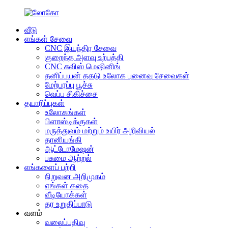
வீடு
எங்கள் சேவை
CNC இயந்திர சேவை
குறைந்த அளவு உற்பத்தி
CNC சுவிஸ் மெஷினிங்
தனிப்பயன் தகடு உலோக புனைவு சேவைகள்
மேற்பரப்பு பூச்சு
வெப்ப சிகிச்சை
தயாரிப்புகள்
உலோகங்கள்
பிளாஸ்டிக்குகள்
மருத்துவம் மற்றும் உயிர் அறிவியல்
தானியங்கி
ஆட்டோமேஷன்
பசுமை ஆற்றல்
எங்களைப் பற்றி
நிறுவன அறிமுகம்
எங்கள் கதை
வீடியோக்கள்
தர உறுதிப்பாடு
வளம்
வலைப்பதிவு