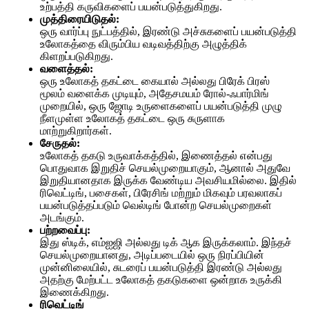
உற்பத்தி கருவிகளைப் பயன்படுத்துகிறது.
முத்திரையிடுதல்
:
ஒரு வார்ப்பு நுட்பத்தில், இரண்டு அச்சுகளைப் பயன்படுத்தி
உலோகத்தை விரும்பிய வடிவத்திற்கு அழுத்திக்
கிளறப்படுகிறது.
வளைத்தல்
:
ஒரு உலோகத் தகட்டை கையால் அல்லது பிரேக் பிரஸ்
மூலம் வளைக்க முடியும், அதேசமயம் ரோல்-ஃபார்மிங்
முறையில், ஒரு ஜோடி உருளைகளைப் பயன்படுத்தி முழு
நீளமுள்ள உலோகத் தகட்டை ஒரு சுருளாக
மாற்றுகிறார்கள்.
சேருதல்
:
உலோகத் தகடு உருவாக்கத்தில், இணைத்தல் என்பது
பொதுவாக இறுதிச் செயல்முறையாகும், ஆனால் அதுவே
இறுதியானதாக இருக்க வேண்டிய அவசியமில்லை. இதில்
ரிவெட்டிங், பசைகள், பிரேசிங் மற்றும் மிகவும் பரவலாகப்
பயன்படுத்தப்படும் வெல்டிங் போன்ற செயல்முறைகள்
அடங்கும்.
பற்றவைப்பு:
இது ஸ்டிக், எம்ஐஜி அல்லது டிக் ஆக இருக்கலாம். இந்தச்
செயல்முறையானது, அடிப்படையில் ஒரு நிரப்பியின்
முன்னிலையில், சுடரைப் பயன்படுத்தி இரண்டு அல்லது
அதற்கு மேற்பட்ட உலோகத் தகடுகளை ஒன்றாக உருக்கி
இணைக்கிறது.
ரிவெட்டிங்