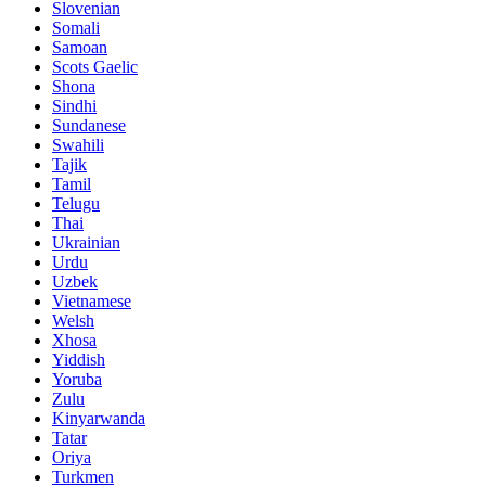
Slovenian
Somali
Samoan
Scots Gaelic
Shona
Sindhi
Sundanese
Swahili
Tajik
Tamil
Telugu
Thai
Ukrainian
Urdu
Uzbek
Vietnamese
Welsh
Xhosa
Yiddish
Yoruba
Zulu
Kinyarwanda
Tatar
Oriya
Turkmen