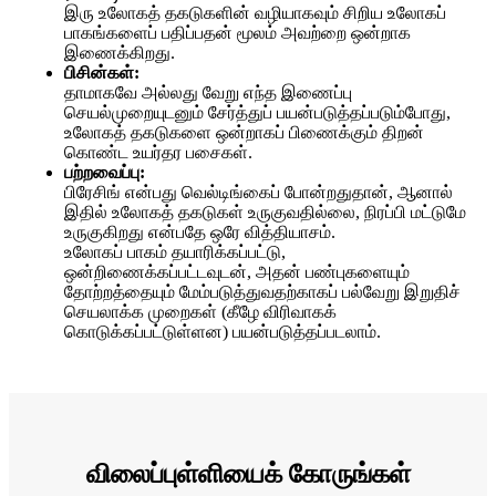
இரு உலோகத் தகடுகளின் வழியாகவும் சிறிய உலோகப்
பாகங்களைப் பதிப்பதன் மூலம் அவற்றை ஒன்றாக
இணைக்கிறது.
பிசின்கள்:
தாமாகவே அல்லது வேறு எந்த இணைப்பு
செயல்முறையுடனும் சேர்த்துப் பயன்படுத்தப்படும்போது, ​​
உலோகத் தகடுகளை ஒன்றாகப் பிணைக்கும் திறன்
கொண்ட உயர்தர பசைகள்.
பற்றவைப்பு:
பிரேசிங் என்பது வெல்டிங்கைப் போன்றதுதான், ஆனால்
இதில் உலோகத் தகடுகள் உருகுவதில்லை, நிரப்பி மட்டுமே
உருகுகிறது என்பதே ஒரே வித்தியாசம்.
உலோகப் பாகம் தயாரிக்கப்பட்டு,
ஒன்றிணைக்கப்பட்டவுடன், அதன் பண்புகளையும்
தோற்றத்தையும் மேம்படுத்துவதற்காகப் பல்வேறு இறுதிச்
செயலாக்க முறைகள் (கீழே விரிவாகக்
கொடுக்கப்பட்டுள்ளன) பயன்படுத்தப்படலாம்.
விலைப்புள்ளியைக் கோருங்கள்