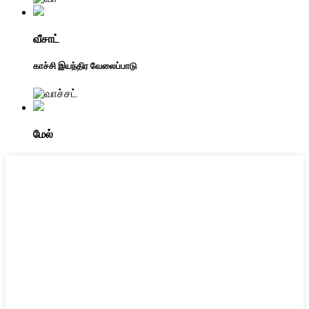
வீசாட்
காச்சி இயந்திர வேலைப்பாடு
மேல்