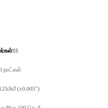
ர்கள்
$$
0 நாட்கள்
125மிமீ (±0.005″)
 x 80 x 100 செ.மீ.