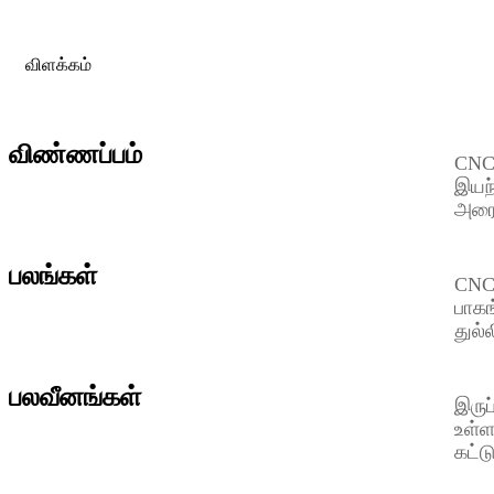
விளக்கம்
விண்ணப்பம்
CNC 
இயந்
அரை
பலங்கள்
CNC 
பாகங
துல்
பலவீனங்கள்
இருப
உள்ள
கட்ட