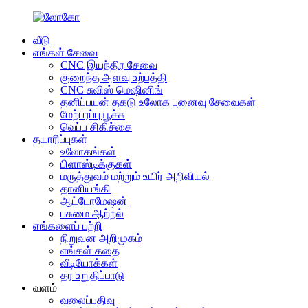
வீடு
எங்கள் சேவை
CNC இயந்திர சேவை
குறைந்த அளவு உற்பத்தி
CNC சுவிஸ் மெஷினிங்
தனிப்பயன் தகடு உலோக புனைவு சேவைகள்
மேற்பரப்பு பூச்சு
வெப்ப சிகிச்சை
தயாரிப்புகள்
உலோகங்கள்
பிளாஸ்டிக்குகள்
மருத்துவம் மற்றும் உயிர் அறிவியல்
தானியங்கி
ஆட்டோமேஷன்
பசுமை ஆற்றல்
எங்களைப் பற்றி
நிறுவன அறிமுகம்
எங்கள் கதை
வீடியோக்கள்
தர உறுதிப்பாடு
வளம்
வலைப்பதிவு