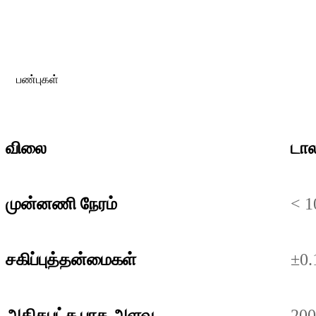
பண்புகள்
விலை
டால
முன்னணி நேரம்
< 1
சகிப்புத்தன்மைகள்
±0.
அதிகபட்ச பாக அளவு
200