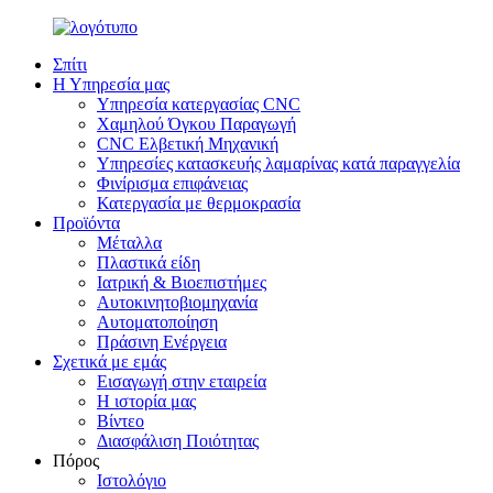
Σπίτι
Η Υπηρεσία μας
Υπηρεσία κατεργασίας CNC
Χαμηλού Όγκου Παραγωγή
CNC Ελβετική Μηχανική
Υπηρεσίες κατασκευής λαμαρίνας κατά παραγγελία
Φινίρισμα επιφάνειας
Κατεργασία με θερμοκρασία
Προϊόντα
Μέταλλα
Πλαστικά είδη
Ιατρική & Βιοεπιστήμες
Αυτοκινητοβιομηχανία
Αυτοματοποίηση
Πράσινη Ενέργεια
Σχετικά με εμάς
Εισαγωγή στην εταιρεία
Η ιστορία μας
Βίντεο
Διασφάλιση Ποιότητας
Πόρος
Ιστολόγιο