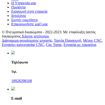
Η Υπηρεσία μας
Προϊόντα
Εισαγωγή στην εταιρεία
Ιστολόγιο
Συχνές ερωτήσεις
Επικοινωνήστε μαζί μας
© Πνευματικά δικαιώματα - 2022-2023: Με επιφύλαξη παντός
δικαιώματος.
Χάρτης ιστότοπου
Διάγραμμα φινιρίσματος μηχανής
,
Ταχεία Παραγωγή
,
Μέρος CNC
,
Εργασίες κατεργασίας CNC
,
Cnc Turne
,
Εργασία με λαμαρίνα
,
Τηλέφωνο
Τηλ.
18928298108
E-mail