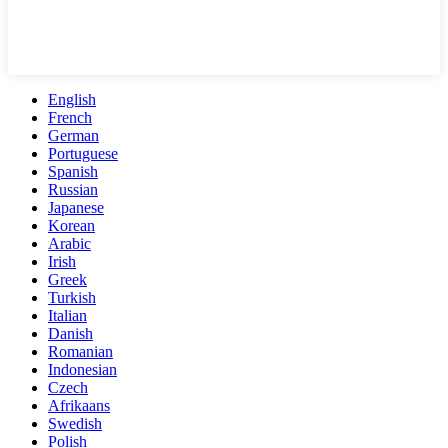
English
French
German
Portuguese
Spanish
Russian
Japanese
Korean
Arabic
Irish
Greek
Turkish
Italian
Danish
Romanian
Indonesian
Czech
Afrikaans
Swedish
Polish