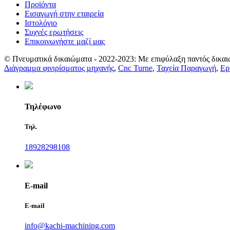
Προϊόντα
Εισαγωγή στην εταιρεία
Ιστολόγιο
Συχνές ερωτήσεις
Επικοινωνήστε μαζί μας
© Πνευματικά δικαιώματα - 2022-2023: Με επιφύλαξη παντός δικαι
Διάγραμμα φινιρίσματος μηχανής
,
Cnc Turne
,
Ταχεία Παραγωγή
,
Ερ
Τηλέφωνο
Τηλ.
18928298108
E-mail
E-mail
info@kachi-machining.com