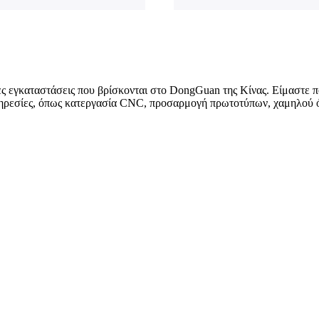
τες εγκαταστάσεις που βρίσκονται στο DongGuan της Κίνας. Είμαστε
πηρεσίες, όπως κατεργασία CNC, προσαρμογή πρωτοτύπων, χαμηλού ό