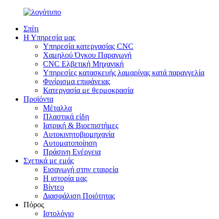
Σπίτι
Η Υπηρεσία μας
Υπηρεσία κατεργασίας CNC
Χαμηλού Όγκου Παραγωγή
CNC Ελβετική Μηχανική
Υπηρεσίες κατασκευής λαμαρίνας κατά παραγγελία
Φινίρισμα επιφάνειας
Κατεργασία με θερμοκρασία
Προϊόντα
Μέταλλα
Πλαστικά είδη
Ιατρική & Βιοεπιστήμες
Αυτοκινητοβιομηχανία
Αυτοματοποίηση
Πράσινη Ενέργεια
Σχετικά με εμάς
Εισαγωγή στην εταιρεία
Η ιστορία μας
Βίντεο
Διασφάλιση Ποιότητας
Πόρος
Ιστολόγιο