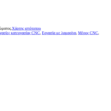
ώματος.
Χάρτης ιστότοπου
γασίες κατεργασίας CNC
,
Εργασία με λαμαρίνα
,
Μέρος CNC
,