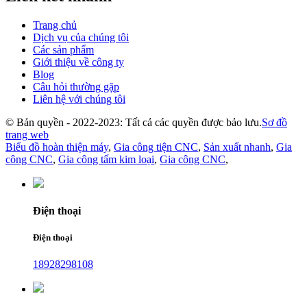
Trang chủ
Dịch vụ của chúng tôi
Các sản phẩm
Giới thiệu về công ty
Blog
Câu hỏi thường gặp
Liên hệ với chúng tôi
© Bản quyền - 2022-2023: Tất cả các quyền được bảo lưu.
Sơ đồ
trang web
Biểu đồ hoàn thiện máy
,
Gia công tiện CNC
,
Sản xuất nhanh
,
Gia
công CNC
,
Gia công tấm kim loại
,
Gia công CNC
,
Điện thoại
Điện thoại
18928298108