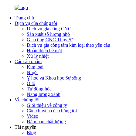
Trang chủ
Dịch vụ của chúng tôi
Dịch vụ gia công CNC
Sản xuất số lượng nhỏ
Gia công CNC Thụy Sĩ
Dịch vụ gia công tấm kim loại theo yêu cầu
Hoàn thiện bề mặt
Xử lý nhiệt
Các sản phẩm
Kim loại
Nhựa
Y học và Khoa học Sự sống
Ô tô
Tự động hóa
Năng lượng xanh
Về chúng tôi
Giới thiệu về công ty
Câu chuyện của chúng tôi
Video
Đảm bảo chất lượng
Tài nguyên
Blog