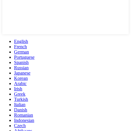
English
French
German
Portuguese
Spanish
Russian
Japanese
Korean
Arabic
Irish
Greek
Turkish
Italian
Danish
Romanian
Indonesian
Czech
Afrikaans