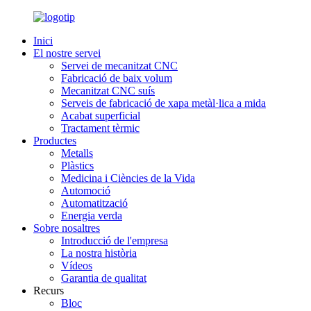
Inici
El nostre servei
Servei de mecanitzat CNC
Fabricació de baix volum
Mecanitzat CNC suís
Serveis de fabricació de xapa metàl·lica a mida
Acabat superficial
Tractament tèrmic
Productes
Metalls
Plàstics
Medicina i Ciències de la Vida
Automoció
Automatització
Energia verda
Sobre nosaltres
Introducció de l'empresa
La nostra història
Vídeos
Garantia de qualitat
Recurs
Bloc