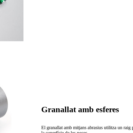
Granallat amb esferes
El granallat amb mitjans abrasius utilitza un raig
la superfície de les peces.