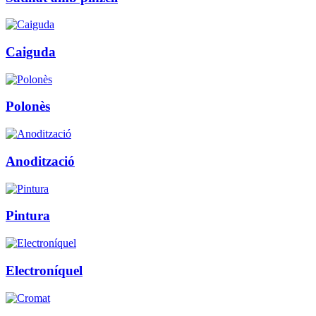
Caiguda
Polonès
Anodització
Pintura
Electroníquel