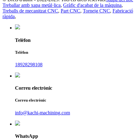
Treballar amb xapa metàl·lica
,
Gràfic d'acabat de la màquina
,
Treballs de mecanitzat CNC
,
Part CNC
,
Torneig CNC
,
Fabricació
ràpida
,
Telèfon
Telèfon
18928298108
Correu electrònic
Correu electrònic
info@kachi-machining.com
WhatsApp