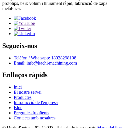
prototips, baix volum i lliurament ràpid, fabricació de xapa
metàl·lica.
Segueix-nos
Telèfon / Whatsapp: 18928298108
Email: info@kachi-machining.com
Enllaços ràpids
Inici
El nostre servei
Productes
Introducció de l'empresa
Bloc
Preguntes freqüents
Contacta amb nosaltres
© Drets d'autor - 2022-2023: Tots els drets reservats.
Mapa del lloc