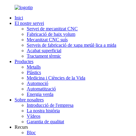
Inici
El nostre servei
Servei de mecanitzat CNC
Fabricació de baix volum
Mecanitzat CNC suís
Serveis de fabricació de xapa metàl·lica a mida
Acabat superficial
Tractament tèrmic
Productes
Metalls
Plàstics
Medicina i Ciències de la Vida
Automoció
Automatització
Energia verda
Sobre nosaltres
Introducció de l'empresa
La nostra història
Vídeos
Garantia de qualitat
Recurs
Bloc