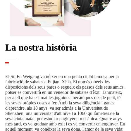
La nostra història
El Sr. Fu Weigang va néixer en una petita ciutat famosa per la
fabricació de sabates a Fujian, Xina. Si només obeeix les
disposicions dels seus pares o segueix els passos dels seus amics,
potser es convertirà en un venedor de sabates d'èxit. Tanmateix,
per a ell que ha estimat les joguines mecàniques des de petit, té
les seves pròpies coses a fer. Amb la seva diligència i ganes
d'aprendre, als 18 anys, va ser admès a la Universitat de
Shenzhen, una universitat d'alt nivell a 1060 quilòmetres de la
seva ciutat natal, per estudiar enginyeria mecànica. Quatre anys
més tard, es va graduar amb èxit i es va convertir en enginyer. En
aquell moment, va conèixer la seva dona, l'amor de la seva vida: