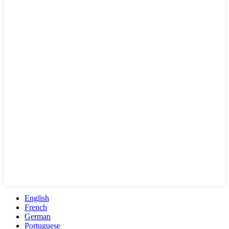
English
French
German
Portuguese