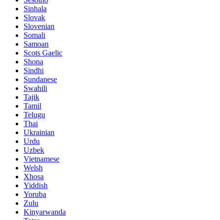
Sinhala
Slovak
Slovenian
Somali
Samoan
Scots Gaelic
Shona
Sindhi
Sundanese
Swahili
Tajik
Tamil
Telugu
Thai
Ukrainian
Urdu
Uzbek
Vietnamese
Welsh
Xhosa
Yiddish
Yoruba
Zulu
Kinyarwanda