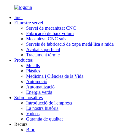
Inici
El nostre servei
Servei de mecanitzat CNC
Fabricació de baix volum
Mecanitzat CNC suís
Serveis de fabricació de xapa metàl·lica a mida
Acabat superficial
Tractament tèrmic
Productes
Metalls
Plàstics
Medicina i Ciències de la Vida
Automoció
Automatització
Energia verda
Sobre nosaltres
Introducció de l'empresa
La nostra història
Vídeos
Garantia de qualitat
Recurs
Bloc