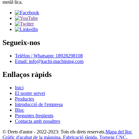
metàl·lica.
Segueix-nos
Telèfon / Whatsapp: 18928298108
Email: info@kachi-machining.com
Enllaços ràpids
Inici
El nostre servei
Productes
Introducció de l'empresa
Bloc
Preguntes freqüents
Contacta amb nosaltres
© Drets d'autor - 2022-2023: Tots els drets reservats.
Mapa del lloc
Gràfic d'acabat de la màquina
,
Fabricació ràpida
,
Torneig CNC
,