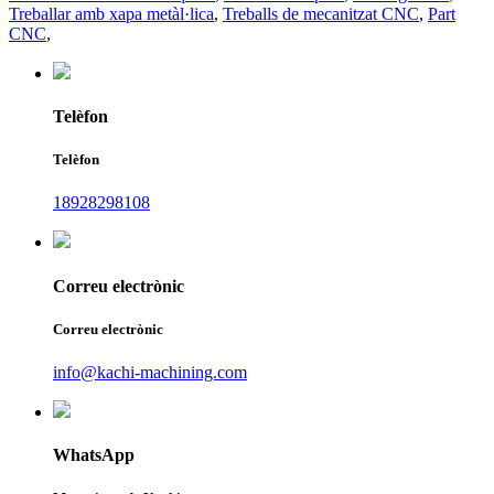
Treballar amb xapa metàl·lica
,
Treballs de mecanitzat CNC
,
Part
CNC
,
Telèfon
Telèfon
18928298108
Correu electrònic
Correu electrònic
info@kachi-machining.com
WhatsApp