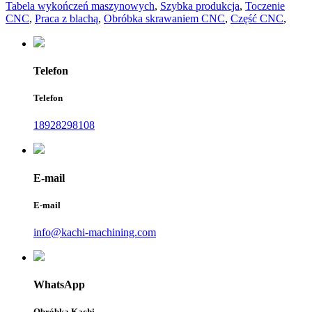
Tabela wykończeń maszynowych
,
Szybka produkcja
,
Toczenie
CNC
,
Praca z blachą
,
Obróbka skrawaniem CNC
,
Część CNC
,
Telefon
Telefon
18928298108
E-mail
E-mail
info@kachi-machining.com
WhatsApp
Obróbka Kachi