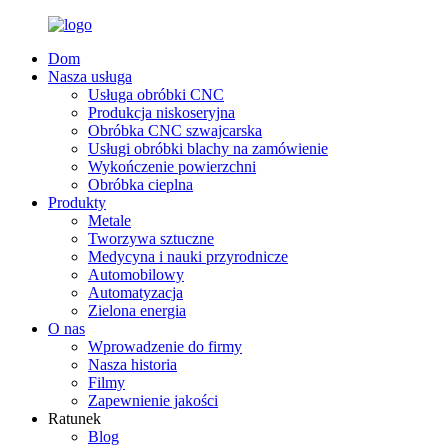
Dom
Nasza usługa
Usługa obróbki CNC
Produkcja niskoseryjna
Obróbka CNC szwajcarska
Usługi obróbki blachy na zamówienie
Wykończenie powierzchni
Obróbka cieplna
Produkty
Metale
Tworzywa sztuczne
Medycyna i nauki przyrodnicze
Automobilowy
Automatyzacja
Zielona energia
O nas
Wprowadzenie do firmy
Nasza historia
Filmy
Zapewnienie jakości
Ratunek
Blog