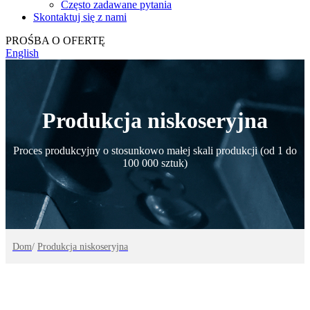
Często zadawane pytania
Skontaktuj się z nami
PROŚBA O OFERTĘ
English
Produkcja niskoseryjna
Proces produkcyjny o stosunkowo małej skali produkcji (od 1 do
100 000 sztuk)
Dom
/
Produkcja niskoseryjna