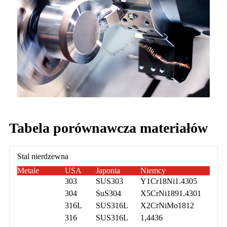
Tabela porównawcza materiałów
Stal nierdzewna
Metale
USA
Japonia
Niemcy
303
SUS303
Y1Cr18Ni1.4305
304
SuS304
X5CrNi1891.4301
316L
SUS316L
X2CrNiMo1812
316
SUS316L
1,4436