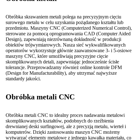
Obróbka skrawaniem metali polega na precyzyjnym cięciu
surowego metalu w celu uzyskania pożądanego kształtu lub
przedmiotu. Maszyny CNC (Computerized Numerical Control),
sterowane za pomocą oprogramowania CAD (Computer Aided
Design), zapewniają niezrównaną dokładność w produkcji
obiektów trójwymiarowych. Nasza sieć wykwalifikowanych
operatorów wykorzystuje głównie zaawansowane 3- i 5-osiowe
maszyny CNC, które umożliwiają precyzyjne cięcie
skomplikowanych detali, zapewniając jednocześnie ścisłe
tolerancje. Przeprowadzamy również online kontrole DFM
(Design for Manufacturability), aby utrzymać najwyższe
standardy jakości.
Obróbka metali CNC
Obróbka metali CNC to idealny proces nadawania metalowi
skomplikowanych kształtów, podobnych do rzeźbienia
drewnianej deski surfingowej, ale z precyzją metalu, wierteł i
komputerów. Dzięki zastosowaniu maszyn CNC możemy
wytwarzać elementy metalowe z jednego kawałka materiału, co