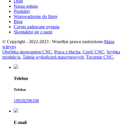
Dom
Nasza usługa
Produkty
Wprowadzenie do firmy
Blog
Często zadawane pytania
Skontaktuj się z nami
© Copyright - 2022-2023 : Wszelkie prawa zastrzeżone.
Mapa
witryny
Obróbka skrawaniem CNC
,
Praca z blachą
,
Część CNC
,
Szybka
produkcja
,
Tabela wykończeń maszynowych
,
Toczenie CNC
,
Telefon
Telefon
18928298108
E-mail