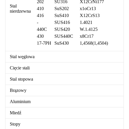
202
SU316
X12CrNi177
Stal
410
SuS202
x1oCr13
nierdzewna
416
SuS410
X12CrS13
-
SUS416
1.4021
440C
SUS420
W.1.4125
430
SUS440C
x8Cr17
17-7PH
SuS430
1,4568(1,4504)
Stal węglowa
Cięcie stali
Stal stopowa
Brązowy
Aluminium
Miedź
Stopy