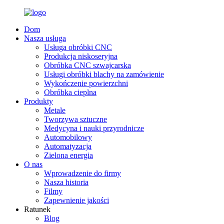
Dom
Nasza usługa
Usługa obróbki CNC
Produkcja niskoseryjna
Obróbka CNC szwajcarska
Usługi obróbki blachy na zamówienie
Wykończenie powierzchni
Obróbka cieplna
Produkty
Metale
Tworzywa sztuczne
Medycyna i nauki przyrodnicze
Automobilowy
Automatyzacja
Zielona energia
O nas
Wprowadzenie do firmy
Nasza historia
Filmy
Zapewnienie jakości
Ratunek
Blog