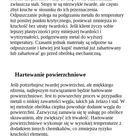
zwłaszcza stali. Stopy te są niezwykle twarde, ale często
zbyt kruche w stosunku do ich przeznaczenia.
Odpuszczanie polega na podgrzaniu metalu do temperatury
tuż poniżej punktu krytycznego, ponieważ zmniejsza to
kruchość bez utraty twardości. Jeśli klient życzy sobie
lepszej plastyczności przy mniejszej twardości i
wytrzymałości, podgrzewamy metal do wyższej
temperatury. Czasami jednak materiały są odporne na
odpuszczanie i łatwiej jest kupić materiał już zahartowany
lub zahartować go przed obróbką mechaniczną.
Hartowanie powierzchniowe
Jeśli potrzebujesz twardej powierzchni, ale miękkiego
rdzenia, najlepszym rozwiązaniem będzie hartowanie
powierzchniowe. Jest to powszechny proces w przypadku
metali o niskiej zawartości węgla, takich jak żelazo i stal. W
tej metodzie obróbka cieplna powoduje dodanie węgla do
powierzchni. Zazwyczaj zamawia się tę usługę po obróbce
skrawaniem, aby zwiększyć ich trwałość. Hartowanie
powierzchniowe wykonuje się w wysokiej temperaturze z
dodatkiem innych chemikaliów, co zmniejsza ryzyko
kruchości elementu.