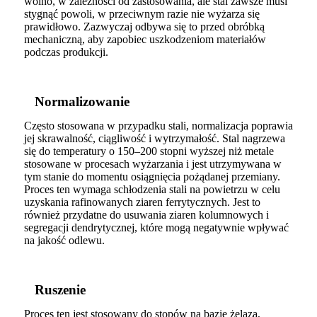
wolno, w zależności od zastosowania, ale stal zawsze musi
stygnąć powoli, w przeciwnym razie nie wyżarza się
prawidłowo. Zazwyczaj odbywa się to przed obróbką
mechaniczną, aby zapobiec uszkodzeniom materiałów
podczas produkcji.
Normalizowanie
Często stosowana w przypadku stali, normalizacja poprawia
jej skrawalność, ciągliwość i wytrzymałość. Stal nagrzewa
się do temperatury o 150–200 stopni wyższej niż metale
stosowane w procesach wyżarzania i jest utrzymywana w
tym stanie do momentu osiągnięcia pożądanej przemiany.
Proces ten wymaga schłodzenia stali na powietrzu w celu
uzyskania rafinowanych ziaren ferrytycznych. Jest to
również przydatne do usuwania ziaren kolumnowych i
segregacji dendrytycznej, które mogą negatywnie wpływać
na jakość odlewu.
Ruszenie
Proces ten jest stosowany do stopów na bazie żelaza,