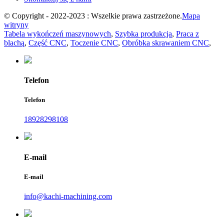
© Copyright - 2022-2023 : Wszelkie prawa zastrzeżone.
Mapa
witryny
Tabela wykończeń maszynowych
,
Szybka produkcja
,
Praca z
blachą
,
Część CNC
,
Toczenie CNC
,
Obróbka skrawaniem CNC
,
Telefon
Telefon
18928298108
E-mail
E-mail
info@kachi-machining.com