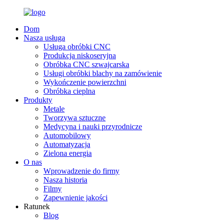
Dom
Nasza usługa
Usługa obróbki CNC
Produkcja niskoseryjna
Obróbka CNC szwajcarska
Usługi obróbki blachy na zamówienie
Wykończenie powierzchni
Obróbka cieplna
Produkty
Metale
Tworzywa sztuczne
Medycyna i nauki przyrodnicze
Automobilowy
Automatyzacja
Zielona energia
O nas
Wprowadzenie do firmy
Nasza historia
Filmy
Zapewnienie jakości
Ratunek
Blog