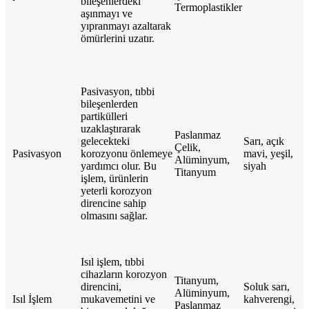
bileşenlerdeki
Termoplastikler
aşınmayı ve
yıpranmayı azaltarak
ömürlerini uzatır.
Pasivasyon, tıbbi
bileşenlerden
partikülleri
uzaklaştırarak
Paslanmaz
gelecekteki
Sarı, açık
Çelik,
Pasivasyon
korozyonu önlemeye
mavi, yeşil,
Alüminyum,
yardımcı olur. Bu
siyah
Titanyum
işlem, ürünlerin
yeterli korozyon
direncine sahip
olmasını sağlar.
Isıl işlem, tıbbi
cihazların korozyon
Titanyum,
direncini,
Soluk sarı,
Alüminyum,
Isıl İşlem
mukavemetini ve
kahverengi,
Paslanmaz