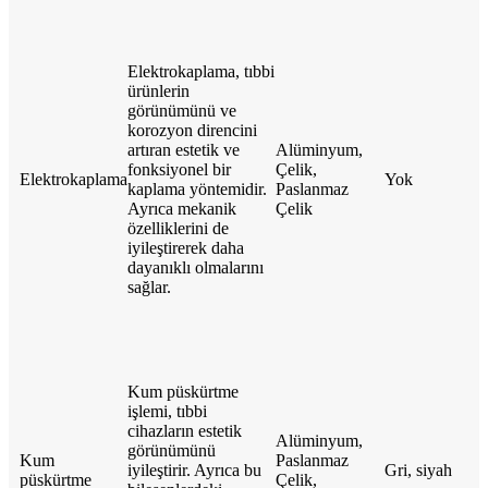
Elektrokaplama, tıbbi
ürünlerin
görünümünü ve
korozyon direncini
artıran estetik ve
Alüminyum,
fonksiyonel bir
Çelik,
Elektrokaplama
Yok
kaplama yöntemidir.
Paslanmaz
Ayrıca mekanik
Çelik
özelliklerini de
iyileştirerek daha
dayanıklı olmalarını
sağlar.
Kum püskürtme
işlemi, tıbbi
cihazların estetik
Alüminyum,
görünümünü
Kum
Paslanmaz
iyileştirir. Ayrıca bu
Gri, siyah
püskürtme
Çelik,