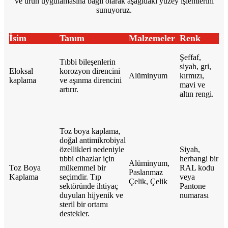
ve ürün uygulamasına bağlı olarak aşağıdaki yüzey işlemlerini
sunuyoruz.
İsim
Tanım
Malzemeler
Renk
Şeffaf,
Tıbbi bileşenlerin
siyah, gri,
Eloksal
korozyon direncini
Alüminyum
kırmızı,
kaplama
ve aşınma direncini
mavi ve
artırır.
altın rengi.
Toz boya kaplama,
doğal antimikrobiyal
özellikleri nedeniyle
Siyah,
tıbbi cihazlar için
herhangi bir
Alüminyum,
Toz Boya
mükemmel bir
RAL kodu
Paslanmaz
Kaplama
seçimdir. Tıp
veya
Çelik, Çelik
sektöründe ihtiyaç
Pantone
duyulan hijyenik ve
numarası
steril bir ortamı
destekler.