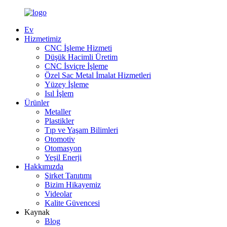
Ev
Hizmetimiz
CNC İşleme Hizmeti
Düşük Hacimli Üretim
CNC İsviçre İşleme
Özel Sac Metal İmalat Hizmetleri
Yüzey İşleme
Isıl İşlem
Ürünler
Metaller
Plastikler
Tıp ve Yaşam Bilimleri
Otomotiv
Otomasyon
Yeşil Enerji
Hakkımızda
Şirket Tanıtımı
Bizim Hikayemiz
Videolar
Kalite Güvencesi
Kaynak
Blog