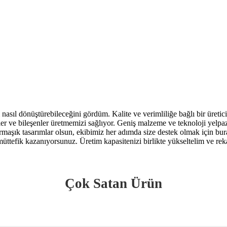
nasıl dönüştürebileceğini gördüm. Kalite ve verimliliğe bağlı bir üretici
r ve bileşenler üretmemizi sağlıyor. Geniş malzeme ve teknoloji yelpaze
armaşık tasarımlar olsun, ekibimiz her adımda size destek olmak için bura
müttefik kazanıyorsunuz. Üretim kapasitenizi birlikte yükseltelim ve re
Çok Satan Ürün