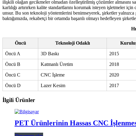
ilişkili olağan gecikmeler olmadan özelleştirilmiş çözümler almasını 
karlılığı artırırken kalite standartlarını korumak isteyen işletmeler içi
unsur. Bu son teknoloji yöntemlerini benimseyerek, şirketler yalnızca
baktığımızda, rekabetçi bir ortamda başarılı olmayı hedefleyen şirketle
Hı
Öncü
Teknoloji Odaklı
Kuruluş
Öncü A
3D Baskı
2015
Öncü B
Katmanlı Üretim
2018
Öncü C
CNC İşleme
2020
Öncü D
Lazer Kesim
2017
İlgili Ürünler
PET Ürünlerinin Hassas CNC İşlenmes
Devamını oku