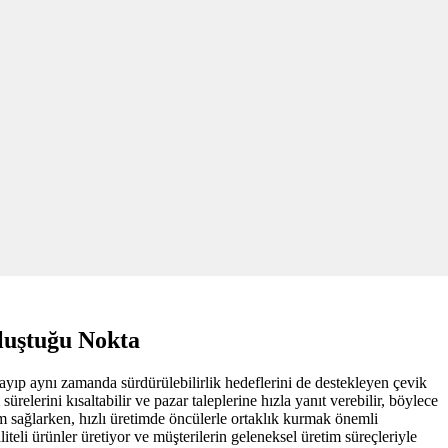
luştuğu Nokta
mayıp aynı zamanda sürdürülebilirlik hedeflerini de destekleyen çevik
relerini kısaltabilir ve pazar taleplerine hızla yanıt verebilir, böylece
m sağlarken, hızlı üretimde öncülerle ortaklık kurmak önemli
teli ürünler üretiyor ve müşterilerin geleneksel üretim süreçleriyle