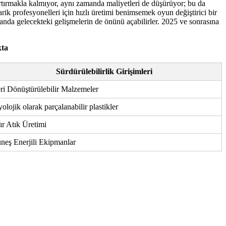
artırmakla kalmıyor, aynı zamanda maliyetleri de düşürüyor; bu da
darik profesyonelleri için hızlı üretimi benimsemek oyun değiştirici bir
anda gelecekteki gelişmelerin de önünü açabilirler. 2025 ve sonrasına
kta
Sürdürülebilirlik Girişimleri
ri Dönüştürülebilir Malzemeler
olojik olarak parçalanabilir plastikler
fır Atık Üretimi
neş Enerjili Ekipmanlar