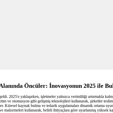
 Alanında Öncüler: İnovasyonun 2025 ile Bu
geldi. 2025'e yaklaşırken, işletmeler yalnızca verimliliği artırmakla kal
im ve otomasyon gibi gelişmiş teknolojileri kullanarak, şirketler teslim sü
lirler. Küresel kaynak bulma ve tedarik uygulamaları dinamik ortama uyu
e malzemeleri kullanarak, belirli ihtiyaçlara göre uyarlanmış yüksek kali