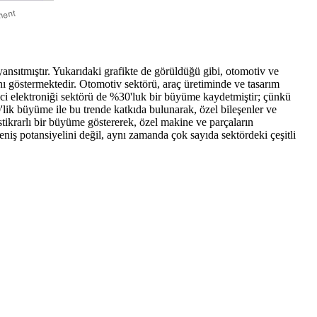
yansıtmıştır. Yukarıdaki grafikte de görüldüğü gibi, otomotiv ve
ını göstermektedir. Otomotiv sektörü, araç üretiminde ve tasarım
ici elektroniği sektörü de %30'luk bir büyüme kaydetmiştir; çünkü
'lik büyüme ile bu trende katkıda bulunarak, özel bileşenler ve
stikrarlı bir büyüme göstererek, özel makine ve parçaların
eniş potansiyelini değil, aynı zamanda çok sayıda sektördeki çeşitli