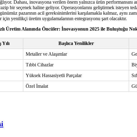
sağlıyor. Dahası, inovasyona verilen önem yalnızca ürün performansını 
n cazip bir seçenek haline geliyor. Operasyonlarını geliştirmek isteyen te
 günümüz pazarının acil gereksinimlerini karşılamakla kalmaz, aynı zam
r için yenilikçi üretim uygulamalarının entegrasyonu şart olacaktır.
zlı Üretim Alanında Öncüler: İnovasyonun 2025 ile Buluştuğu No
 Yılı
Başlıca Yenilikler
Metaller ve Alaşımlar
Ge
Tıbbi Cihazlar
Biy
Yüksek Hassasiyetli Parçalar
Sı
Özel İmalat
Gü
i