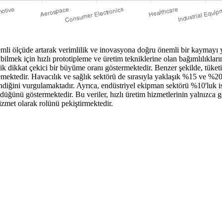
önemli ölçüde artarak verimlilik ve inovasyona doğru önemli bir kaymayı 
bilmek için hızlı prototipleme ve üretim tekniklerine olan bağımlılıklar
k dikkat çekici bir büyüme oranı göstermektedir. Benzer şekilde, tüket
klemektedir. Havacılık ve sağlık sektörü de sırasıyla yaklaşık %15 ve %20
endiğini vurgulamaktadır. Ayrıca, endüstriyel ekipman sektörü %10'luk i
düğünü göstermektedir. Bu veriler, hızlı üretim hizmetlerinin yalnızca g
zmet olarak rolünü pekiştirmektedir.