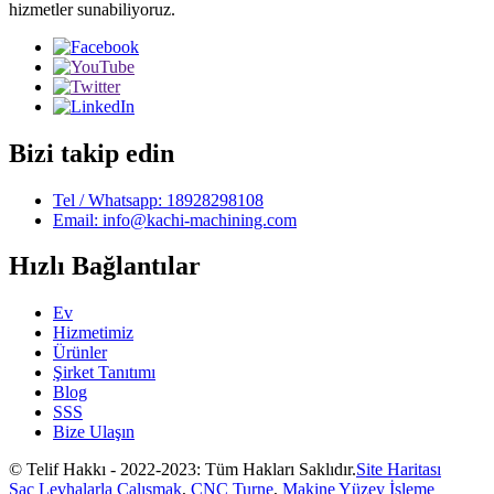
hizmetler sunabiliyoruz.
Bizi takip edin
Tel / Whatsapp: 18928298108
Email: info@kachi-machining.com
Hızlı Bağlantılar
Ev
Hizmetimiz
Ürünler
Şirket Tanıtımı
Blog
SSS
Bize Ulaşın
© Telif Hakkı - 2022-2023: Tüm Hakları Saklıdır.
Site Haritası
Sac Levhalarla Çalışmak
,
CNC Turne
,
Makine Yüzey İşleme