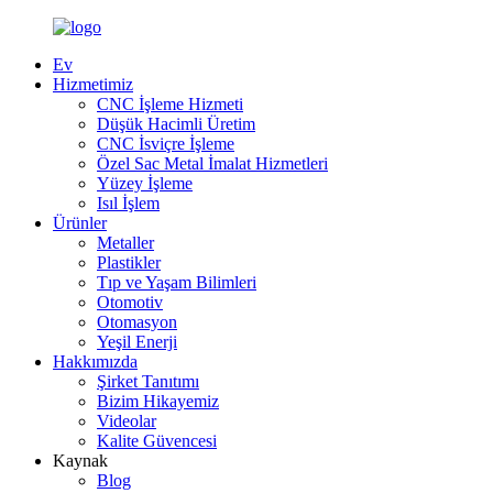
Ev
Hizmetimiz
CNC İşleme Hizmeti
Düşük Hacimli Üretim
CNC İsviçre İşleme
Özel Sac Metal İmalat Hizmetleri
Yüzey İşleme
Isıl İşlem
Ürünler
Metaller
Plastikler
Tıp ve Yaşam Bilimleri
Otomotiv
Otomasyon
Yeşil Enerji
Hakkımızda
Şirket Tanıtımı
Bizim Hikayemiz
Videolar
Kalite Güvencesi
Kaynak
Blog