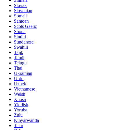
Sinhala
Slovak
Slovenian
Somali
Samoan
Scots Gaelic
Shona
Sindhi
Sundanese
Swahili
Tajik
Tamil
Telugu
Thai
Ukrainian
Urdu
Uzbek
Vietnamese
Welsh
Xhosa
Yiddish
Yoruba
Zulu
Kinyarwanda
Tatar