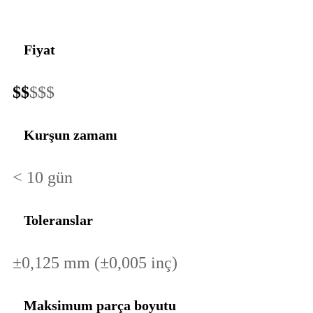
Fiyat
$$
$$$
Kurşun zamanı
< 10 gün
Toleranslar
±0,125 mm (±0,005 inç)
Maksimum parça boyutu