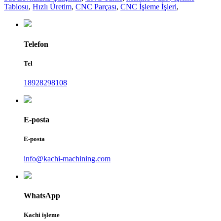
Tablosu
,
Hızlı Üretim
,
CNC Parçası
,
CNC İşleme İşleri
,
Telefon
Tel
18928298108
E-posta
E-posta
info@kachi-machining.com
WhatsApp
Kachi işleme