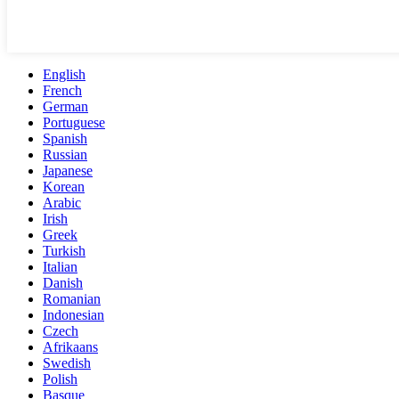
English
French
German
Portuguese
Spanish
Russian
Japanese
Korean
Arabic
Irish
Greek
Turkish
Italian
Danish
Romanian
Indonesian
Czech
Afrikaans
Swedish
Polish
Basque