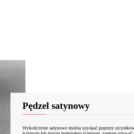
Pędzel satynowy
Wykończenie satynowe można uzyskać poprzez szczotkowa
ściernym lub innym materiałem ściernym, zamiast używać s