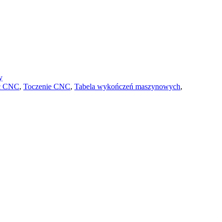
y
ć CNC
,
Toczenie CNC
,
Tabela wykończeń maszynowych
,