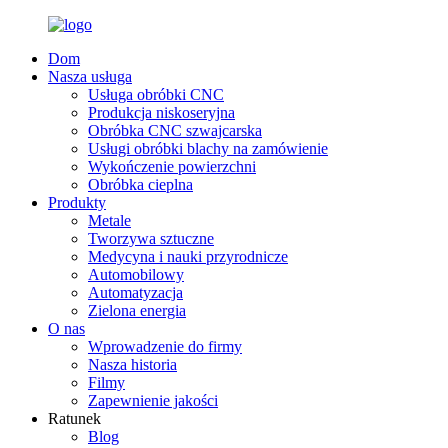
Dom
Nasza usługa
Usługa obróbki CNC
Produkcja niskoseryjna
Obróbka CNC szwajcarska
Usługi obróbki blachy na zamówienie
Wykończenie powierzchni
Obróbka cieplna
Produkty
Metale
Tworzywa sztuczne
Medycyna i nauki przyrodnicze
Automobilowy
Automatyzacja
Zielona energia
O nas
Wprowadzenie do firmy
Nasza historia
Filmy
Zapewnienie jakości
Ratunek
Blog