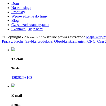
Dom
Nasza usługa
Produkty
Wprowadzenie do firmy
Blog
Często zadawane pytania
Skontaktuj się z nami
© Copyright - 2022-2023 : Wszelkie prawa zastrzeżone.
Mapa witryn
Praca z blachą
,
Szybka produkcja
,
Obróbka skrawaniem CNC
,
Częś
Telefon
Telefon
18928298108
E-mail
E-mail