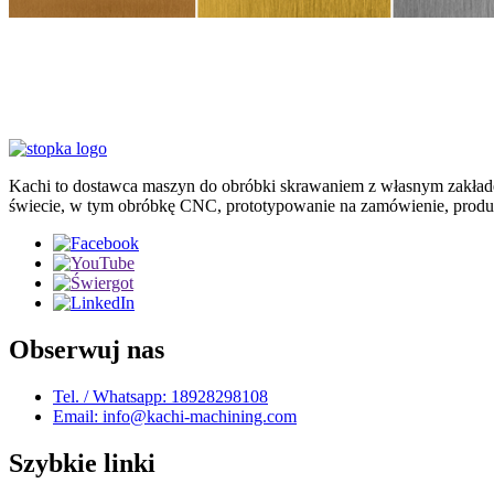
Kachi to dostawca maszyn do obróbki skrawaniem z własnym zakład
świecie, w tym obróbkę CNC, prototypowanie na zamówienie, produkc
Obserwuj nas
Tel. / Whatsapp: 18928298108
Email: info@kachi-machining.com
Szybkie linki