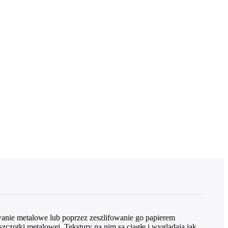
nie metalowe lub poprzez zeszlifowanie go papierem
zczotki metalowej. Tekstury na nim są ciągłe i wyglądają jak