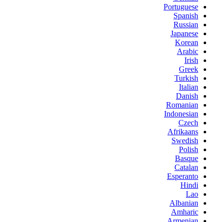
Portuguese
Spanish
Russian
Japanese
Korean
Arabic
Irish
Greek
Turkish
Italian
Danish
Romanian
Indonesian
Czech
Afrikaans
Swedish
Polish
Basque
Catalan
Esperanto
Hindi
Lao
Albanian
Amharic
Armenian