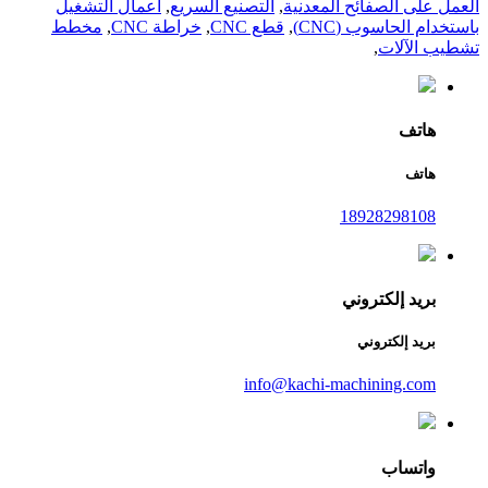
العمل على الصفائح المعدنية
,
التصنيع السريع
,
أعمال التشغيل
باستخدام الحاسوب (CNC)
,
قطع CNC
,
خراطة CNC
,
مخطط
تشطيب الآلات
,
هاتف
هاتف
18928298108
بريد إلكتروني
بريد إلكتروني
info@kachi-machining.com
واتساب