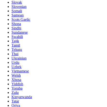
Slovak
Slovenian
Somali
Samoan
Scots Gaelic
Shona
Sindhi
Sundanese
Swahili
Tajik
Tamil
Telugu
Thai
Ukrainian
Urdu
Uzbek
Vietnamese
Welsh
Xhosa
Yiddish
Yoruba
Zulu
Kinyarwanda
Tatar
Oriya