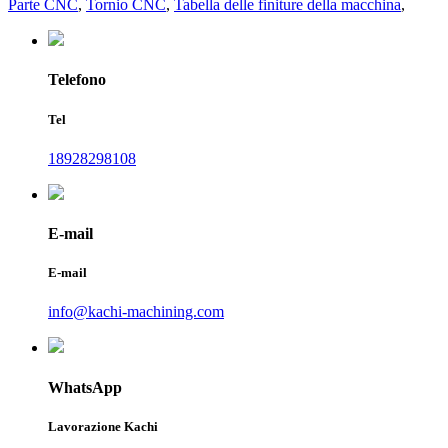
Parte CNC
,
Tornio CNC
,
Tabella delle finiture della macchina
,
Telefono
Tel
18928298108
E-mail
E-mail
info@kachi-machining.com
WhatsApp
Lavorazione Kachi