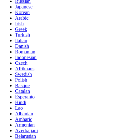
Russian
Japanese
Korean
Arabic
Irish
Greek
Turkish
Italian
Danish
Romanian
Indonesian
Czech
Afrikaans
Swedish
Polish
Basque
Catalan
Esperanto
Hindi
Lao
Albanian
Amharic
Armenian
Azerbaijani
Belarusian