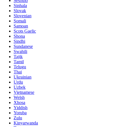
Sesotho
Sinhala
Slovak
Slovenian
Somali
Samoan
Scots Gaelic
Shona
Sindhi
Sundanese
Swahili
Tajik
Tamil
Telugu
Thai
Ukrainian
Urdu
Uzbek
Vietnamese
Welsh
Xhosa
Yiddish
Yoruba
Zulu
Kinyarwanda