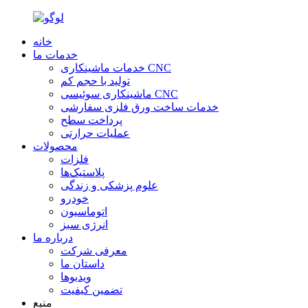
خانه
خدمات ما
خدمات ماشینکاری CNC
تولید با حجم کم
ماشینکاری سوئیسی CNC
خدمات ساخت ورق فلزی سفارشی
پرداخت سطح
عملیات حرارتی
محصولات
فلزات
پلاستیک‌ها
علوم پزشکی و زندگی
خودرو
اتوماسیون
انرژی سبز
درباره ما
معرفی شرکت
داستان ما
ویدیوها
تضمین کیفیت
منبع