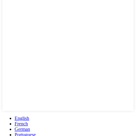
English
French
German
Portuguese