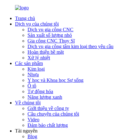
Trang chủ
Dịch vụ của chúng tôi
Dịch vụ gia công CNC
Sản xuất số lượng nhỏ
Gia công CNC Thụy Sĩ
Dịch vụ gia công tấm kim loại theo yêu cầu
Hoàn thiện bề mặt
Xử lý nhiệt
Các sản phẩm
Kim loại
Nhựa
Y học và Khoa học Sự sống
Ô tô
Tự động hóa
Năng lượng xanh
Về chúng tôi
Giới thiệu về công ty
Câu chuyện của chúng tôi
Video
Đảm bảo chất lượng
Tài nguyên
Blog