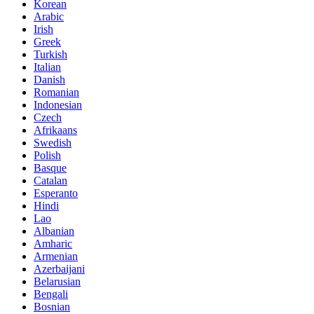
Korean
Arabic
Irish
Greek
Turkish
Italian
Danish
Romanian
Indonesian
Czech
Afrikaans
Swedish
Polish
Basque
Catalan
Esperanto
Hindi
Lao
Albanian
Amharic
Armenian
Azerbaijani
Belarusian
Bengali
Bosnian