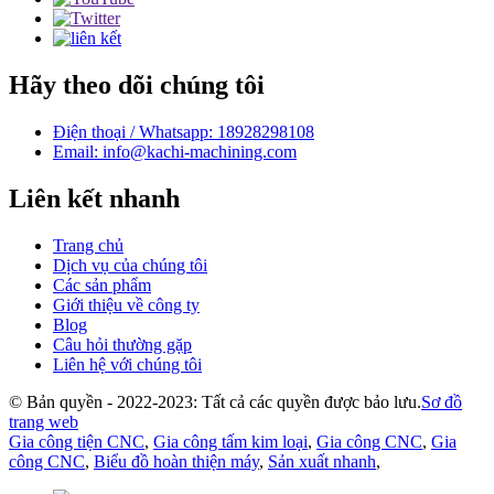
Hãy theo dõi chúng tôi
Điện thoại / Whatsapp: 18928298108
Email: info@kachi-machining.com
Liên kết nhanh
Trang chủ
Dịch vụ của chúng tôi
Các sản phẩm
Giới thiệu về công ty
Blog
Câu hỏi thường gặp
Liên hệ với chúng tôi
© Bản quyền - 2022-2023: Tất cả các quyền được bảo lưu.
Sơ đồ
trang web
Gia công tiện CNC
,
Gia công tấm kim loại
,
Gia công CNC
,
Gia
công CNC
,
Biểu đồ hoàn thiện máy
,
Sản xuất nhanh
,