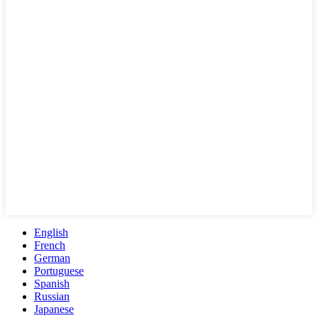
English
French
German
Portuguese
Spanish
Russian
Japanese