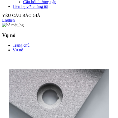
Câu hỏi thường gặp
Liên hệ với chúng tôi
YÊU CẦU BÁO GIÁ
English
Vụ nổ
Trang chủ
Vụ nổ