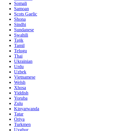
Somali
Samoan
Scots Gaelic
Shona
Sindhi
Sundanese
Swahili
Tajik
Tamil
Telugu
Thai
Ukrainian
Urdu
Uzbek
Vietnamese
Welsh
Xhosa
Yiddish
Yoruba
Zulu
Kinyarwanda
Tatar
Oriya
Turkmen
Uyghur