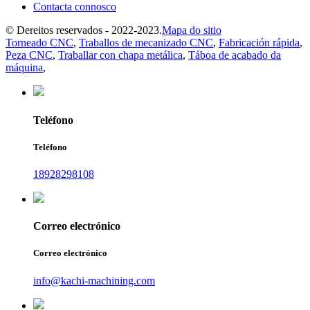
Contacta connosco
© Dereitos reservados - 2022-2023.
Mapa do sitio
Torneado CNC
,
Traballos de mecanizado CNC
,
Fabricación rápida
,
Peza CNC
,
Traballar con chapa metálica
,
Táboa de acabado da
máquina
,
Teléfono
Teléfono
18928298108
Correo electrónico
Correo electrónico
info@kachi-machining.com