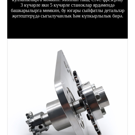
3 күчәрле яки 5 күчәрле станоклар ярдәмендә
башкарылырга мөмкин, бу югары сыйфатлы детальләр
җитештерүдә сыгылучанлык һәм күпкырлылык бирә.