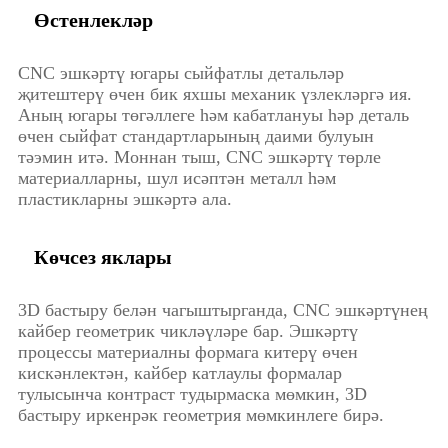
Өстенлекләр
CNC эшкәртү югары сыйфатлы детальләр
җитештерү өчен бик яхшы механик үзлекләргә ия.
Аның югары төгәллеге һәм кабатлануы һәр деталь
өчен сыйфат стандартларының даими булуын
тәэмин итә. Моннан тыш, CNC эшкәртү төрле
материалларны, шул исәптән металл һәм
пластикларны эшкәртә ала.
Көчсез яклары
3D бастыру белән чагыштырганда, CNC эшкәртүнең
кайбер геометрик чикләүләре бар. Эшкәртү
процессы материалны формага китерү өчен
кискәнлектән, кайбер катлаулы формалар
тулысынча контраст тудырмаска мөмкин, 3D
бастыру иркенрәк геометрия мөмкинлеге бирә.