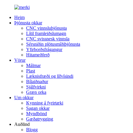
Heim
Þjónusta okkar
CNC vinnsluþjónusta
Lítil framleiðslumagn
CNC svissnesk vinnsla
Sérsniðin plötusmíðiþjónusta
Yfirborðsfrágangur
Hitameðferð
Vörur
Málmar
Plast
Læknisfræði og lífvísindi
Bílaiðnaður
Sjálfvirkni
Græn orka
Um okkur
Kynning á fyrirtæki
Sagan okkar
Myndbönd
Gæðatrygging
Auðlind
Blogg