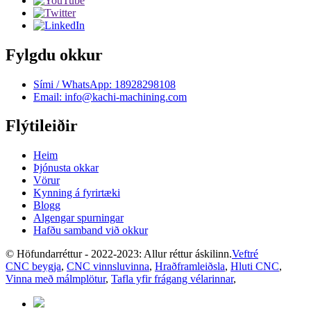
Fylgdu okkur
Sími / WhatsApp: 18928298108
Email: info@kachi-machining.com
Flýtileiðir
Heim
Þjónusta okkar
Vörur
Kynning á fyrirtæki
Blogg
Algengar spurningar
Hafðu samband við okkur
© Höfundarréttur - 2022-2023: Allur réttur áskilinn.
Veftré
CNC beygja
,
CNC vinnsluvinna
,
Hraðframleiðsla
,
Hluti CNC
,
Vinna með málmplötur
,
Tafla yfir frágang vélarinnar
,