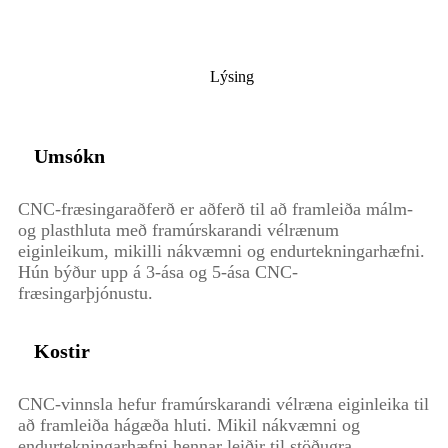
Lýsing
Umsókn
CNC-fræsingaraðferð er aðferð til að framleiða málm-
og plasthluta með framúrskarandi vélrænum
eiginleikum, mikilli nákvæmni og endurtekningarhæfni.
Hún býður upp á 3-ása og 5-ása CNC-
fræsingarþjónustu.
Kostir
CNC-vinnsla hefur framúrskarandi vélræna eiginleika til
að framleiða hágæða hluti. Mikil nákvæmni og
endurtekningarhæfni hennar leiðir til stöðugra