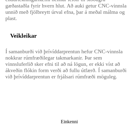
gæðastaðla fyrir hvern hlut. Að auki getur CNC-vinnsla
unnið með fjölbreytt úrval efna, þar á meðal málma og
plast.
Veikleikar
Í samanburði við þrívíddarprentun hefur CNC-vinnsla
nokkrar rúmfræðilegar takmarkanir. Þar sem
vinnsluferlið sker efni til að ná lögun, er ekki víst að
ákveðin flókin form verði að fullu útfærð. Í samanburði
við þrívíddarprentun er frjálsari rúmfræði möguleg.
Einkenni