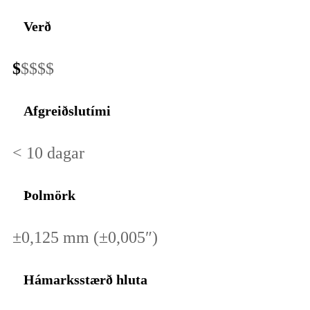
Verð
$
$$$$
Afgreiðslutími
< 10 dagar
Þolmörk
±0,125 mm (±0,005″)
Hámarksstærð hluta