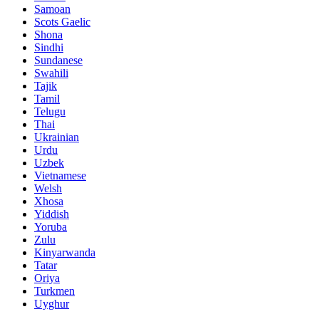
Samoan
Scots Gaelic
Shona
Sindhi
Sundanese
Swahili
Tajik
Tamil
Telugu
Thai
Ukrainian
Urdu
Uzbek
Vietnamese
Welsh
Xhosa
Yiddish
Yoruba
Zulu
Kinyarwanda
Tatar
Oriya
Turkmen
Uyghur