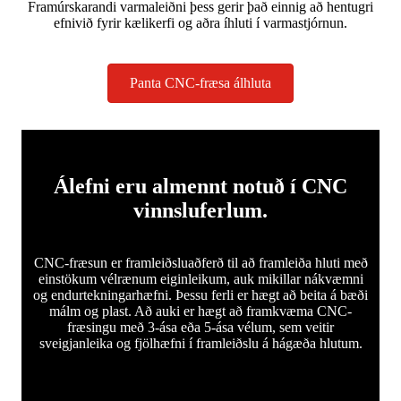
Framúrskarandi varmaleiðni þess gerir það einnig að hentugri
efnivið fyrir kælikerfi og aðra íhluti í varmastjórnun.
Panta CNC-fræsa álhluta
Álefni eru almennt notuð í CNC
vinnsluferlum.
CNC-fræsun er framleiðsluaðferð til að framleiða hluti með
einstökum vélrænum eiginleikum, auk mikillar nákvæmni
og endurtekningarhæfni. Þessu ferli er hægt að beita á bæði
málm og plast. Að auki er hægt að framkvæma CNC-
fræsingu með 3-ása eða 5-ása vélum, sem veitir
sveigjanleika og fjölhæfni í framleiðslu á hágæða hlutum.