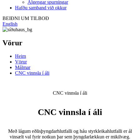
Algengar spurningar
Hafðu samband við okkur
BEIÐNI UM TILBOÐ
English
Vörur
Heim
Vörur
Málmar
CNC vinnsla í áli
CNC vinnsla í áli
CNC vinnsla í áli
Með lágum eðlisþyngdarhlutfalli og háu styrkleikahlutfalli er ál
vinsælt val fyrir notkun þar sem þyngdarlækkun er mikilvæg.