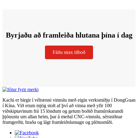
Byrjaðu að framleiða hlutana þína í dag
Fáðu strax tilboð
Kachi er birgir í vélrænni vinnslu með eigin verksmiðju í DongGuan
í Kína. Við erum mjög stolt af því að vinna með yfir 100
viðskiptavinum frá 15 löndum og getum boðið framúrskarandi
þjónustu um allan heim, þar á meðal CNC-vinnslu, sérsniðnar
frumgerðir, hraða og lágt framleiðslumagn og plötusmíði.