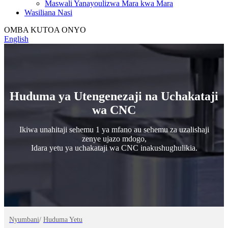
Maswali Yanayoulizwa Mara kwa Mara
Wasiliana Nasi
OMBA KUTOA ONYO
English
Huduma ya Utengenezaji na Uchakataji
wa CNC
Ikiwa unahitaji sehemu 1 ya mfano au sehemu za uzalishaji
zenye ujazo mdogo,
Idara yetu ya uchakataji wa CNC inakushughulikia.
Nyumbani
/
Huduma Yetu