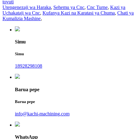
tovuti
Utengenezaji wa Haraka
,
Sehemu ya Cnc
,
Cnc Turne
,
Kazi ya
Uchakataji wa Cnc
,
Kufanya Kazi na Karatasi ya Chuma
,
Chati ya
Kumalizia Mashine
,
Simu
Simu
18928298108
Barua pepe
Barua pepe
info@kachi-machining.com
WhatsApp