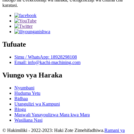
karatasi.
Tufuate
Simu / WhatsApp: 18928298108
Email: info@kachi-machining.com
Viungo vya Haraka
Nyumbani
Huduma Yetu
Bidhaa
Utangulizi wa Kampuni
Blogu
Maswali Yanayoulizwa Mara kwa Mara
Wasiliana Nasi
© Hakimiliki - 2022-2023: Haki Zote Zimehifadhiwa.
Ramani ya