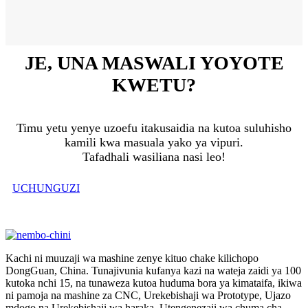
JE, UNA MASWALI YOYOTE
KWETU?
Timu yetu yenye uzoefu itakusaidia na kutoa suluhisho
kamili kwa masuala yako ya vipuri.
Tafadhali wasiliana nasi leo!
UCHUNGUZI
Kachi ni muuzaji wa mashine zenye kituo chake kilichopo
DongGuan, China. Tunajivunia kufanya kazi na wateja zaidi ya 100
kutoka nchi 15, na tunaweza kutoa huduma bora ya kimataifa, ikiwa
ni pamoja na mashine za CNC, Urekebishaji wa Prototype, Ujazo
mdogo na Urekebishaji wa haraka, Utengenezaji wa chuma cha