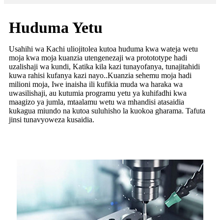
Huduma Yetu
Usahihi wa Kachi uliojitolea kutoa huduma kwa wateja wetu
moja kwa moja kuanzia utengenezaji wa protototype hadi
uzalishaji wa kundi, Katika kila kazi tunayofanya, tunajitahidi
kuwa rahisi kufanya kazi nayo..Kuanzia sehemu moja hadi
milioni moja, Iwe inaisha ili kufikia muda wa haraka wa
uwasilishaji, au kutumia programu yetu ya kuhifadhi kwa
maagizo ya jumla, mtaalamu wetu wa mhandisi atasaidia
kukagua miundo na kutoa suluhisho la kuokoa gharama. Tafuta
jinsi tunavyoweza kusaidia.