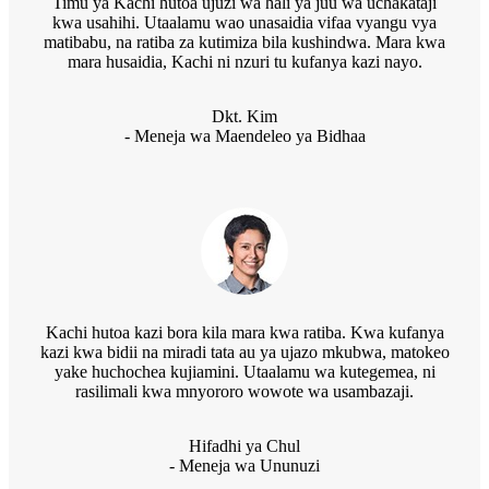
Timu ya Kachi hutoa ujuzi wa hali ya juu wa uchakataji
kwa usahihi. Utaalamu wao unasaidia vifaa vyangu vya
matibabu, na ratiba za kutimiza bila kushindwa. Mara kwa
mara husaidia, Kachi ni nzuri tu kufanya kazi nayo.
Dkt. Kim
- Meneja wa Maendeleo ya Bidhaa
Kachi hutoa kazi bora kila mara kwa ratiba. Kwa kufanya
kazi kwa bidii na miradi tata au ya ujazo mkubwa, matokeo
yake huchochea kujiamini. Utaalamu wa kutegemea, ni
rasilimali kwa mnyororo wowote wa usambazaji.
Hifadhi ya Chul
- Meneja wa Ununuzi