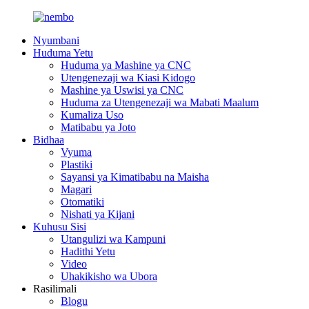
Nyumbani
Huduma Yetu
Huduma ya Mashine ya CNC
Utengenezaji wa Kiasi Kidogo
Mashine ya Uswisi ya CNC
Huduma za Utengenezaji wa Mabati Maalum
Kumaliza Uso
Matibabu ya Joto
Bidhaa
Vyuma
Plastiki
Sayansi ya Kimatibabu na Maisha
Magari
Otomatiki
Nishati ya Kijani
Kuhusu Sisi
Utangulizi wa Kampuni
Hadithi Yetu
Video
Uhakikisho wa Ubora
Rasilimali
Blogu