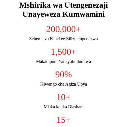
Mshirika wa Utengenezaji
Unayeweza Kumwamini
200,000
+
Sehemu za Kipekee Zilizotengenezwa
1,500
+
Makampuni Yanayohudumiwa
90
%
Kiwango cha Agiza Upya
10
+
Miaka katika Biashara
15
+