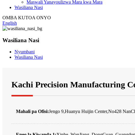
Maswali Yanayoulizwa Mara kwa Mara
Wasiliana Nasi
OMBA KUTOA ONYO
English
Wasiliana Nasi
Nyumbani
Wasiliana Nasi
Kachi Precision Manufacturing Co
Mahali pa Ofisi:
Jengo 9,Huanyu Huijin Center,No428 NanC
Eneo la Kiwanda 1:
Xinhe, WanJiang, DongGuan, Guangdon