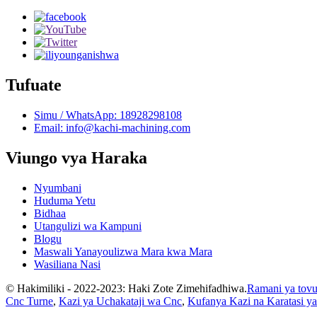
Tufuate
Simu / WhatsApp: 18928298108
Email: info@kachi-machining.com
Viungo vya Haraka
Nyumbani
Huduma Yetu
Bidhaa
Utangulizi wa Kampuni
Blogu
Maswali Yanayoulizwa Mara kwa Mara
Wasiliana Nasi
© Hakimiliki - 2022-2023: Haki Zote Zimehifadhiwa.
Ramani ya tovu
Cnc Turne
,
Kazi ya Uchakataji wa Cnc
,
Kufanya Kazi na Karatasi 