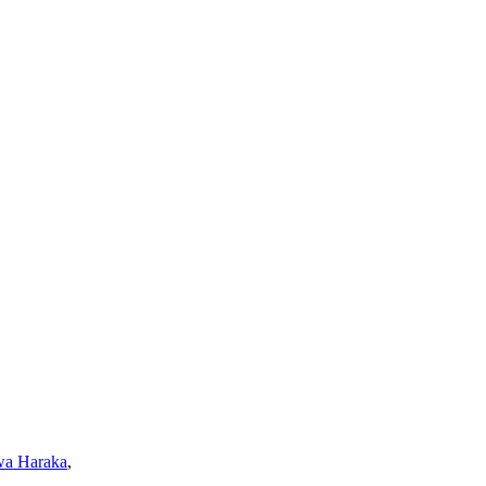
wa Haraka
,