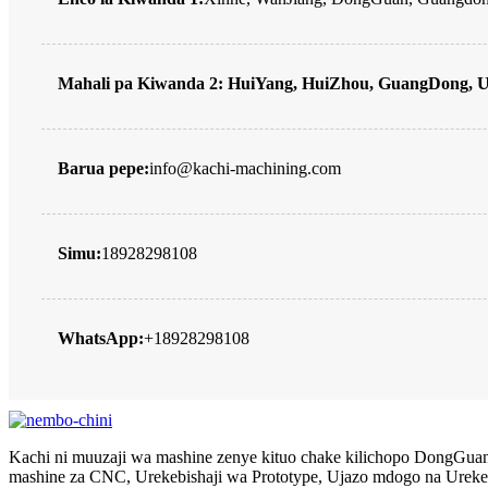
Mahali pa Kiwanda 2: HuiYang, HuiZhou, GuangDong, 
Barua pepe:
info@kachi-machining.com
Simu:
18928298108
WhatsApp:
+18928298108
Kachi ni muuzaji wa mashine zenye kituo chake kilichopo DongGuan, 
mashine za CNC, Urekebishaji wa Prototype, Ujazo mdogo na Urekebi