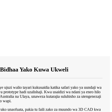
 Bidhaa Yako Kuwa Ukweli
 ujuzi walio tayari kukusaidia katika safari yako ya uundaji wa
 prototype hadi uzalishaji. Kwa usaidizi wa ndani ya eneo hilo
Australia na Ulaya, unaweza kutarajia suluhisho za utengenezaji
ko wapi.
wako unaofuata, pakia tu faili zako za muundo wa 3D CAD kwa