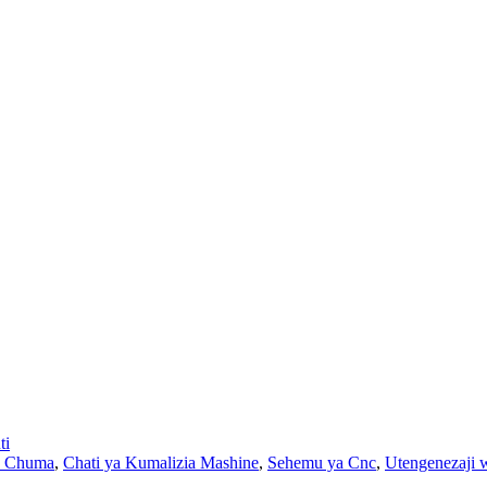
ti
ya Chuma
,
Chati ya Kumalizia Mashine
,
Sehemu ya Cnc
,
Utengenezaji 