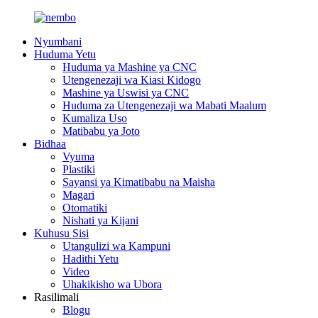
Nyumbani
Huduma Yetu
Huduma ya Mashine ya CNC
Utengenezaji wa Kiasi Kidogo
Mashine ya Uswisi ya CNC
Huduma za Utengenezaji wa Mabati Maalum
Kumaliza Uso
Matibabu ya Joto
Bidhaa
Vyuma
Plastiki
Sayansi ya Kimatibabu na Maisha
Magari
Otomatiki
Nishati ya Kijani
Kuhusu Sisi
Utangulizi wa Kampuni
Hadithi Yetu
Video
Uhakikisho wa Ubora
Rasilimali
Blogu