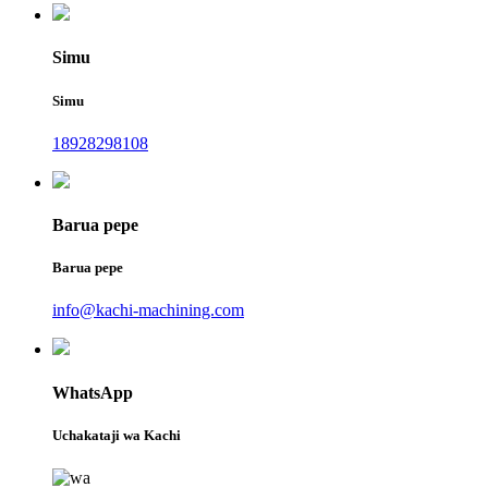
Simu
Simu
18928298108
Barua pepe
Barua pepe
info@kachi-machining.com
WhatsApp
Uchakataji wa Kachi