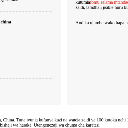
kutumia
fomu salama mtanda
zaidi, tafadhali jisikie huru k
Uchina
Andika ujumbe wako hapa na
China. Tunajivunia kufanya kazi na wateja zaidi ya 100 kutoka nchi 
shaji wa haraka, Utengenezaji wa chuma cha karatasi.