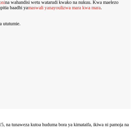
oni
na wahandisi wetu watarudi kwako na nukuu. Kwa maelezo
upitia baadhi ya
maswali yanayoulizwa mara kwa mara
.
 ututumie.
15, na tunaweza kutoa huduma bora ya kimataifa, ikiwa ni pamoja na