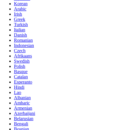
Korean
Arabic
Irish
Greek
Turkish
Italian
Danish
Romanian
Indonesian
Czech
Afrikaans
Swedish
Polish
Basque
Catalan
Esperanto
Hindi
Lao
Albanian
Amharic
Armenian
Azerbaijani
Belarusian
Bengali
Bosnian