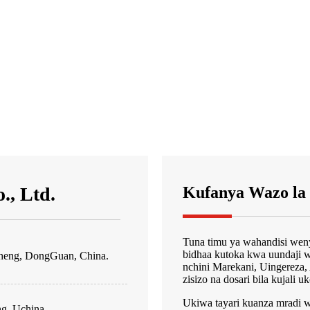
., Ltd.
Kufanya Wazo la
Tuna timu ya wahandisi wenye
bidhaa kutoka kwa uundaji wa
heng, DongGuan, China.
nchini Marekani, Uingereza, 
zisizo na dosari bila kujali u
Ukiwa tayari kuanza mradi 
g, Uchina.