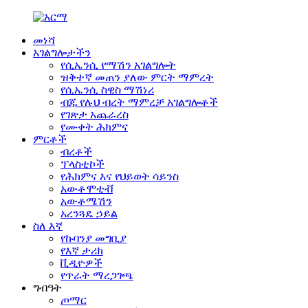
መነሻ
አገልግሎታችን
የሲኤንሲ የማሽን አገልግሎት
ዝቅተኛ መጠን ያለው ምርት ማምረት
የሲኤንሲ ስዊስ ማሽነሪ
ብጁ የሉህ ብረት ማምረቻ አገልግሎቶች
የገጽታ አጨራረስ
የሙቀት ሕክምና
ምርቶች
ብረቶች
ፕላስቲኮች
የሕክምና እና የህይወት ሳይንስ
አውቶሞቲቭ
አውቶሜሽን
አረንጓዴ ኃይል
ስለ እኛ
የኩባንያ መግቢያ
የእኛ ታሪክ
ቪዲዮዎች
የጥራት ማረጋገጫ
ግብዓት
ጦማር