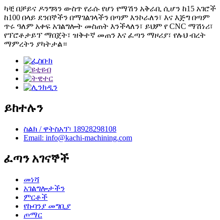
ካቺ በቻይና ዶንግጓን ውስጥ የራሱ የሆነ የማሽን አቅራቢ ሲሆን ከ15 አገሮች
ከ100 በላይ ደንበኞችን በማገልገላችን በጣም እንኮራለን፣ እና እጅግ በጣም
ጥሩ ዓለም አቀፍ አገልግሎት መስጠት እንችላለን፣ ይህም የ CNC ማሽነሪ፣
የፕሮቶታይፕ ማበጀት፣ ዝቅተኛ መጠን እና ፈጣን ማዞሪያ፣ የሉህ ብረት
ማምረትን ያካትታል።
ይከተሉን
ስልክ / ዋትስአፕ፡ 18928298108
Email: info@kachi-machining.com
ፈጣን አገናኞች
መነሻ
አገልግሎታችን
ምርቶች
የኩባንያ መግቢያ
ጦማር