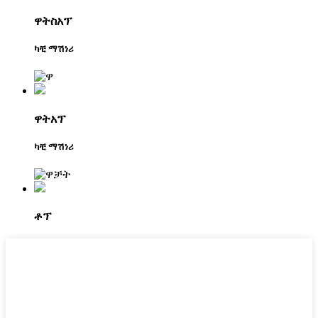
ዋትስአፕ
ካቺ ማሽነሪ
ዋትአፕ
ካቺ ማሽነሪ
ቶፕ