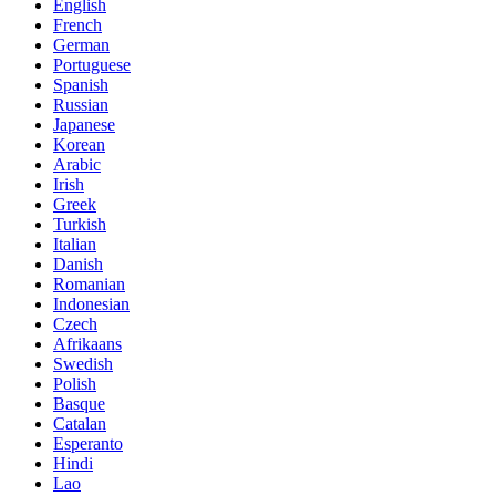
English
French
German
Portuguese
Spanish
Russian
Japanese
Korean
Arabic
Irish
Greek
Turkish
Italian
Danish
Romanian
Indonesian
Czech
Afrikaans
Swedish
Polish
Basque
Catalan
Esperanto
Hindi
Lao