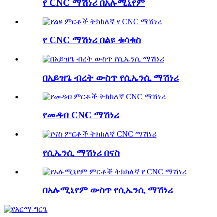
የ CNC ማሽነሪ በአሉሚኒየም
የ CNC ማሽነሪ በልዩ ቁሳቁስ
በአይዝጌ ብረት ውስጥ የሲኤንሲ ማሽነሪ
የመዳብ CNC ማሽነሪ
የሲኤንሲ ማሽነሪ በናስ
በአሉሚኒየም ውስጥ የሲኤንሲ ማሽነሪ