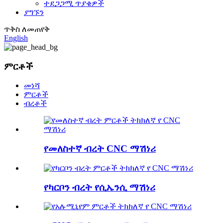
ተደጋጋሚ ጥያቄዎች
ያግኙን
ጥቅስ ለመጠየቅ
English
ምርቶች
መነሻ
ምርቶች
ብረቶች
የመለስተኛ ብረት CNC ማሽነሪ
የካርቦን ብረት የሲኤንሲ ማሽነሪ