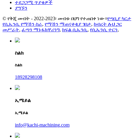
ተደጋጋሚ ጥያቄዎች
ያግኙን
© የቅጂ መብት - 2022-2023፡ መብቱ በህግ የተጠበቀ ነው።
የጣቢያ ካርታ
የሲኤንሲ የማሽን ስራ
,
የማሽን ማጠናቀቂያ ገበታ
,
ከብረት ሉህ ጋር
መሥራት
,
ፈጣን ማኑፋክቸሪንግ
,
ክፍል ሲኤንሲ
,
የሲኤንሲ ተርን
,
ስልክ
ስልክ
18928298108
ኢሜይል
ኢሜይል
info@kachi-machining.com